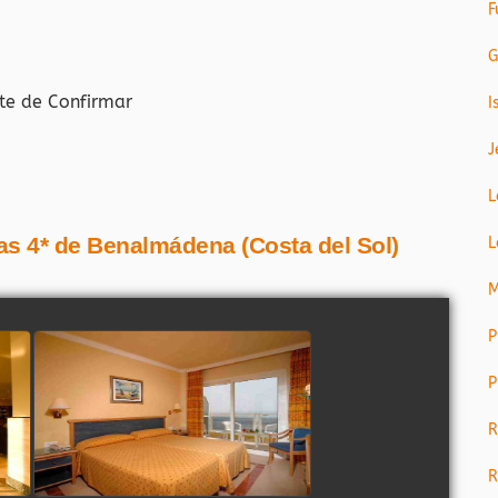
F
G
te de Confirmar
I
J
L
nas 4* de Benalmádena (Costa del Sol)
L
M
P
P
R
R