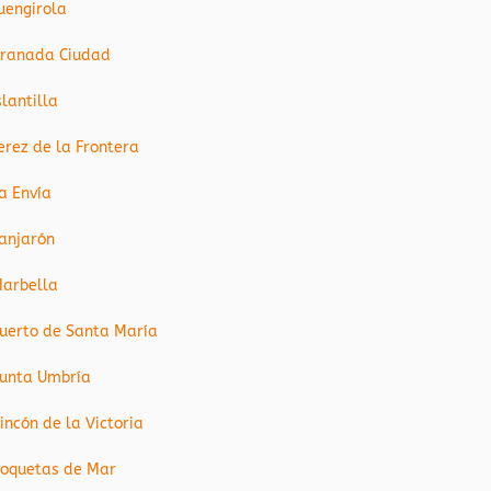
uengirola
ranada Ciudad
slantilla
erez de la Frontera
a Envía
anjarón
arbella
uerto de Santa María
unta Umbría
incón de la Victoria
oquetas de Mar