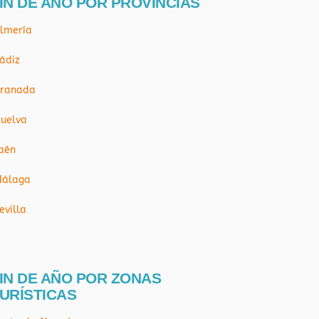
IN DE AÑO POR PROVÍNCIAS
lmería
ádiz
ranada
uelva
aén
álaga
evilla
IN DE AÑO POR ZONAS
URÍSTICAS