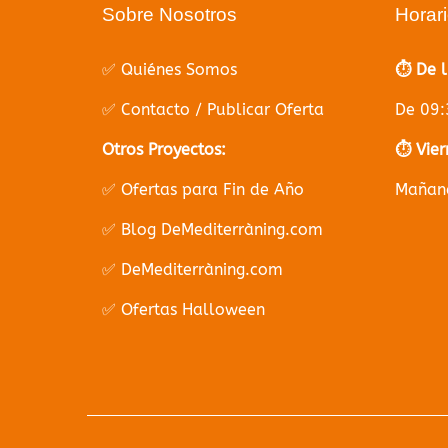
Sobre Nosotros
Horar
✅ Quiénes Somos
⏱️ De 
✅ Contacto / Publicar Oferta
De 09:
Otros Proyectos:
⏱️ Vier
✅ Ofertas para Fin de Año
Mañana
✅ Blog DeMediterràning.com
✅ DeMediterràning.com
✅ Ofertas Halloween