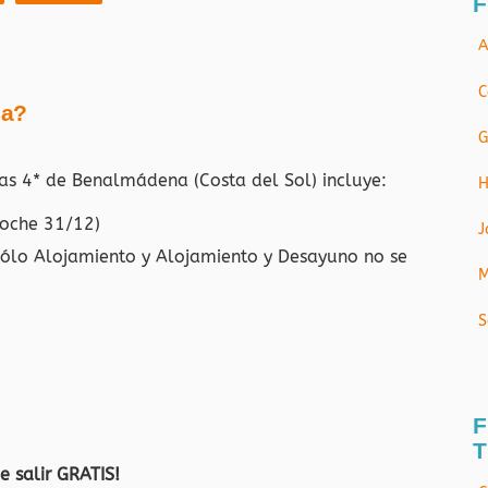
F
A
C
ja?
G
nas 4* de Benalmádena (Costa del Sol)
incluye:
H
noche 31/12)
J
Sólo Alojamiento y Alojamiento y Desayuno no se
M
S
F
T
e salir GRATIS!