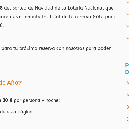
C
8
del sorteo de Navidad de la Loteria Nacional que
C
 haremos el reembolso total de la reserva (sólo para
).
C
C
para tu próxima reserva con nosotros para poder
P
D
 de Año?
A
A
e 80 €
por persona y noche:
B
 de esta página.
E