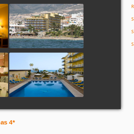
R
S
S
S
as 4*