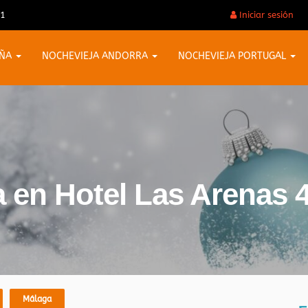
31
Iniciar sesión
AÑA
NOCHEVIEJA ANDORRA
NOCHEVIEJA PORTUGAL
 en Hotel Las Arenas 4
Málaga