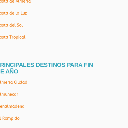
osta de Almería
osta de la Luz
osta del Sol
osta Tropical
RINCIPALES DESTINOS PARA FIN
E AÑO
lmería Ciudad
lmuñecar
enalmádena
l Rompido