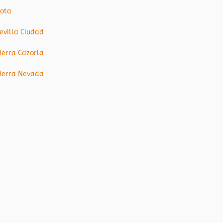
ota
evilla Ciudad
ierra Cazorla
ierra Nevada