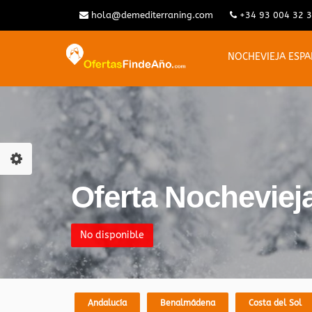
hola@demediterraning.com
+34 93 004 32 
NOCHEVIEJA ESP
Oferta Nochevieja
No disponible
Andalucía
Benalmádena
Costa del Sol