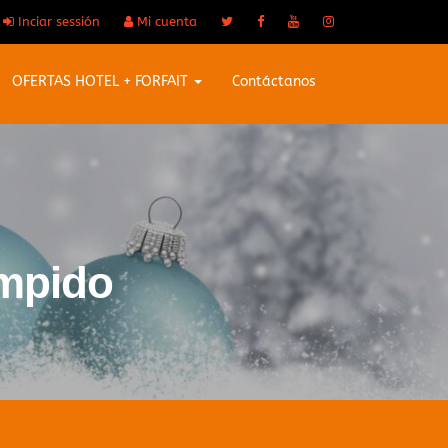
Inciar sessión
Mi cuenta
OFERTAS HOTEL + FORFAIT
Contáctanos
ompido