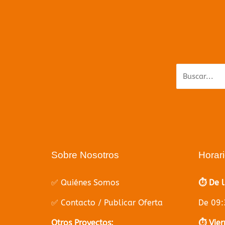
Parece q
Sobre Nosotros
Horar
✅ Quiénes Somos
⏱️ De 
✅ Contacto / Publicar Oferta
De 09:
Otros Proyectos:
⏱️ Vier