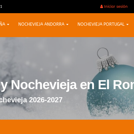
31
Iniciar sesión
AÑA
NOCHEVIEJA ANDORRA
NOCHEVIEJA PORTUGAL
o y Nochevieja en El R
chevieja 2026-2027