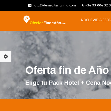
hola@demediterraning.com
+34 93 004 32 
NOCHEVIEJA ESP
Oferta fin de Añ
Elige tu Pack Hotel + Cena No