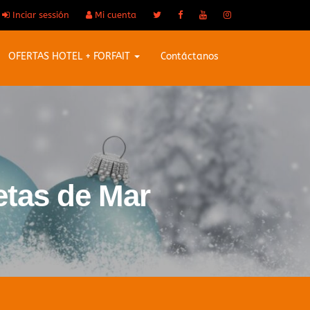
Inciar sessión
Mi cuenta
OFERTAS HOTEL + FORFAIT
Contáctanos
etas de Mar