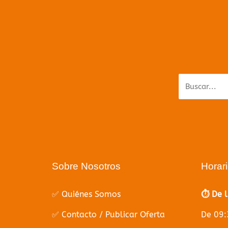
Parece q
Sobre Nosotros
Horar
✅ Quiénes Somos
⏱️ De 
✅ Contacto / Publicar Oferta
De 09: