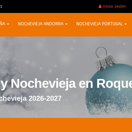
31
Iniciar sesión
AÑA
NOCHEVIEJA ANDORRA
NOCHEVIEJA PORTUGAL
o y Nochevieja en Roqu
chevieja 2026-2027