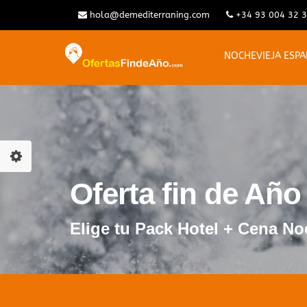
hola@demediterraning.com
+34 93 004 32 
NOCHEVIEJA ESP
Oferta fin de Añ
Elige tu Pack Hotel + Cena No