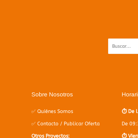
Parece q
Sobre Nosotros
Horar
✅ Quiénes Somos
⏱️ De 
✅ Contacto / Publicar Oferta
De 09:
Otros Proyectos:
⏱️ Vier