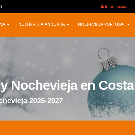
31
Iniciar sesión
AÑA
NOCHEVIEJA ANDORRA
NOCHEVIEJA PORTUGAL
 y Nochevieja en Costa
chevieja 2026-2027