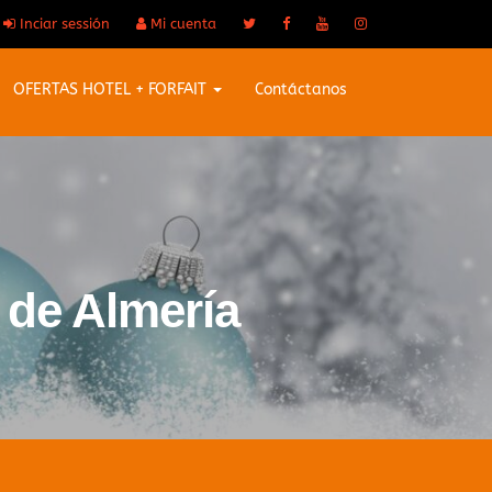
Inciar sessión
Mi cuenta
OFERTAS HOTEL + FORFAIT
Contáctanos
 de Almería