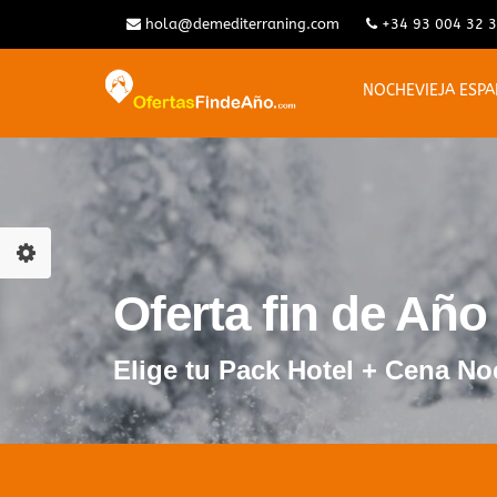
hola@demediterraning.com
+34 93 004 32 
NOCHEVIEJA ESP
Oferta fin de Año
Elige tu Pack Hotel + Cena No