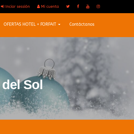
Inciar sessión
Mi cuenta
OFERTAS HOTEL + FORFAIT
Contáctanos
 del Sol