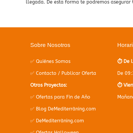
llegada. De esta forma te podremos asegurar t
Sobre Nosotros
Horar
✅ Quiénes Somos
⏱️ De 
✅ Contacto / Publicar Oferta
De 09:
Otros Proyectos:
⏱️ Vier
✅ Ofertas para Fin de Año
Mañana
✅ Blog DeMediterràning.com
✅ DeMediterràning.com
✅ Ofertas Halloween