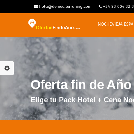
hola@demediterraning.com
+34 93 004 32 
NOCHEVIEJA ESP
Oferta fin de Año
Elige tu Pack Hotel + Cena No