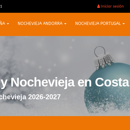
31
Iniciar sesión
AÑA
NOCHEVIEJA ANDORRA
NOCHEVIEJA PORTUGAL
 y Nochevieja en Costa
chevieja 2026-2027