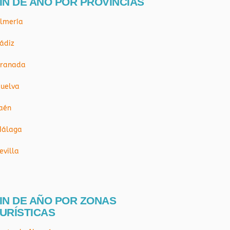
IN DE AÑO POR PROVÍNCIAS
lmería
ádiz
ranada
uelva
aén
álaga
evilla
IN DE AÑO POR ZONAS
URÍSTICAS