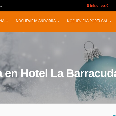
31
Iniciar sesión
AÑA
NOCHEVIEJA ANDORRA
NOCHEVIEJA PORTUGAL
a en Hotel La Barracud