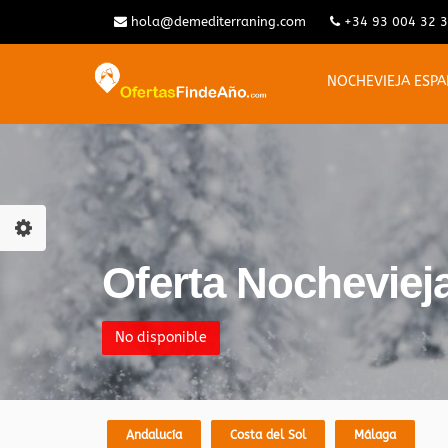
hola@demediterraning.com
+34 93 004 32 
NOCHEVIEJA ESP
Oferta Nocheviej
No disponible
Andalucía
Costa del Sol
Málaga