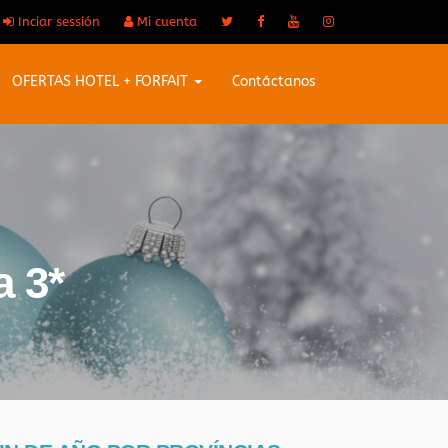
Inciar sessión
Mi cuenta
OFERTAS HOTEL + FORFAIT
Contáctanos
a 3*