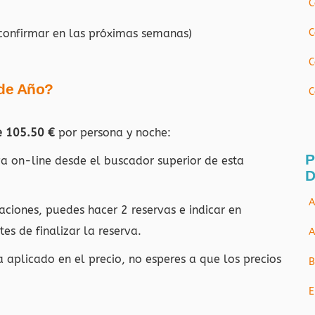
C
confirmar en las próximas semanas)
C
C
 de Año?
C
e 105.50 €
por persona y noche:
P
rva on-line desde el buscador superior de esta
D
A
aciones, puedes hacer 2 reservas e indicar en
es de finalizar la reserva.
A
a aplicado en el precio, no esperes a que los precios
B
E