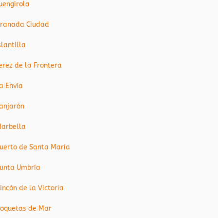
uengirola
ranada Ciudad
slantilla
erez de la Frontera
a Envía
anjarón
arbella
uerto de Santa María
unta Umbría
incón de la Victoria
oquetas de Mar