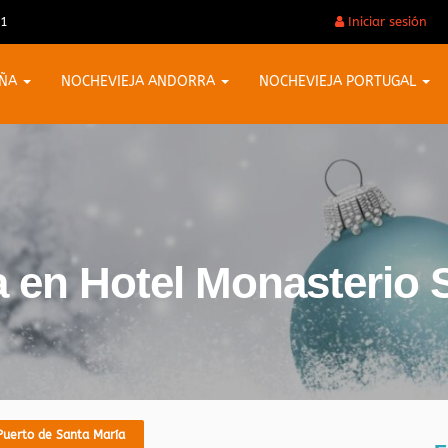
31
Iniciar sesión
AÑA
NOCHEVIEJA ANDORRA
NOCHEVIEJA PORTUGAL
a en Hotel Monasterio 
Puerto de Santa María