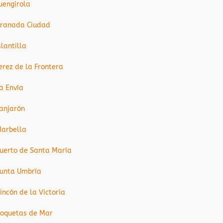
uengirola
ranada Ciudad
slantilla
erez de la Frontera
a Envía
anjarón
arbella
uerto de Santa María
unta Umbría
incón de la Victoria
oquetas de Mar