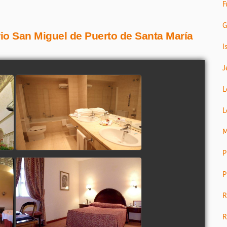
F
G
rio San Miguel de Puerto de Santa María
I
J
L
L
M
P
P
R
R