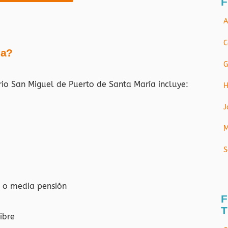
F
A
C
ja?
G
rio San Miguel de Puerto de Santa María
incluye:
H
J
M
S
 o media pensión
F
T
ibre