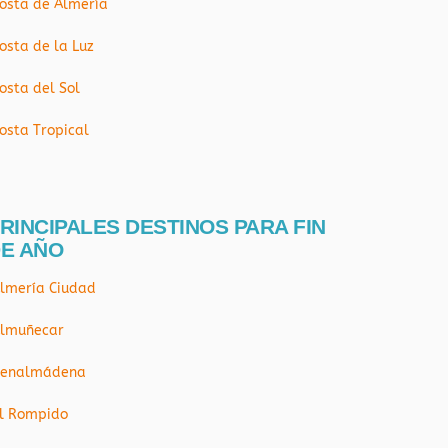
osta de Almería
osta de la Luz
osta del Sol
osta Tropical
RINCIPALES DESTINOS PARA FIN
E AÑO
lmería Ciudad
lmuñecar
enalmádena
l Rompido