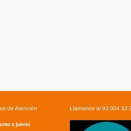
ios de Atención
Llámanos al 93 004 32 
lunes a jueves