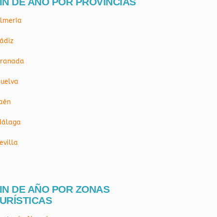
IN DE AÑO POR PROVÍNCIAS
lmería
ádiz
ranada
uelva
aén
álaga
evilla
IN DE AÑO POR ZONAS
URÍSTICAS