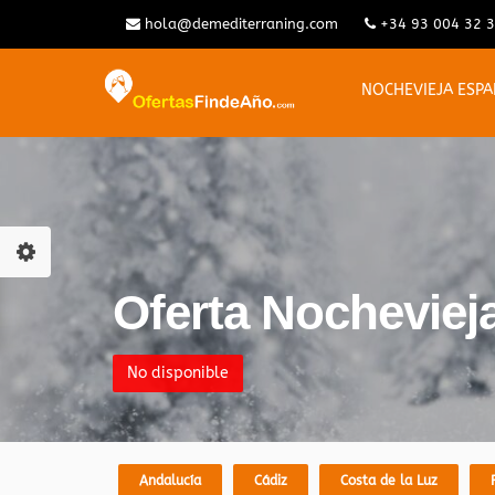
hola@demediterraning.com
+34 93 004 32 
NOCHEVIEJA ESP
Oferta Nocheviej
No disponible
Andalucía
Cádiz
Costa de la Luz