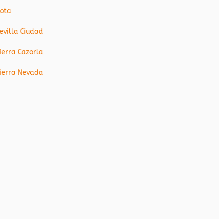
ota
evilla Ciudad
ierra Cazorla
ierra Nevada