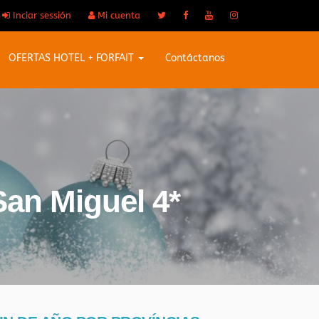
Inciar sessión
Mi cuenta
OFERTAS HOTEL + FORFAIT
Contáctanos
San Miguel 4*