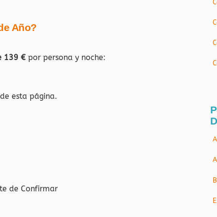
C
C
 de Año?
C
e 139 €
por persona y noche:
C
 de esta página.
P
D
A
A
B
te de Confirmar
E