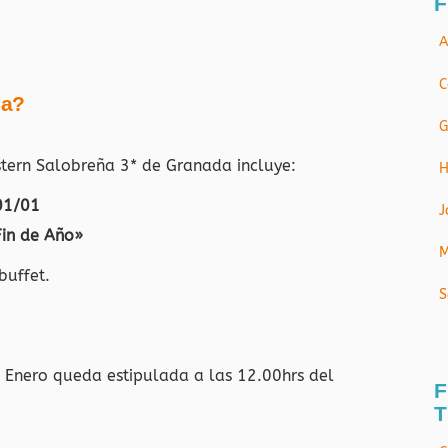
F
A
C
ja?
G
estern Salobreña 3* de Granada
incluye:
H
01/01
J
Fin de Año»
M
buffet.
S
e Enero queda estipulada a las 12.00hrs del
F
T