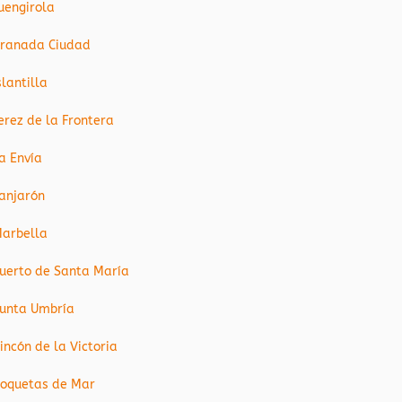
uengirola
ranada Ciudad
slantilla
erez de la Frontera
a Envía
anjarón
arbella
uerto de Santa María
unta Umbría
incón de la Victoria
oquetas de Mar