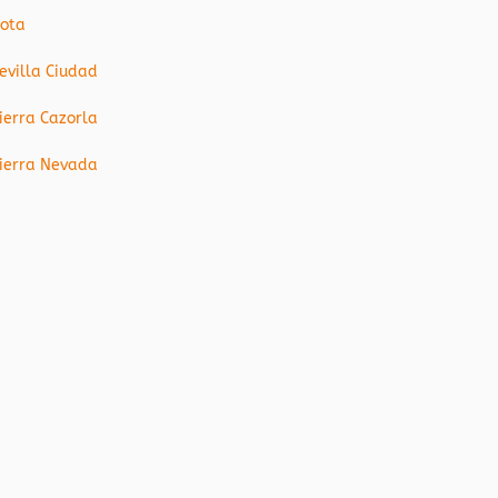
ota
evilla Ciudad
ierra Cazorla
ierra Nevada