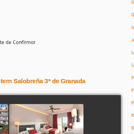
F
G
I
J
te de Confirmar
L
L
M
stern Salobreña 3* de Granada
P
P
R
R