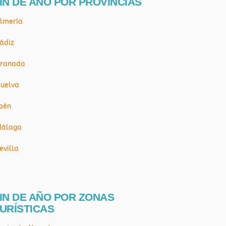
IN DE AÑO POR PROVÍNCIAS
lmería
ádiz
ranada
uelva
aén
álaga
evilla
IN DE AÑO POR ZONAS
URÍSTICAS