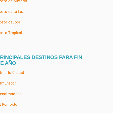
osta de Almería
osta de la Luz
osta del Sol
osta Tropical
RINCIPALES DESTINOS PARA FIN
E AÑO
lmería Ciudad
lmuñecar
enalmádena
l Rompido