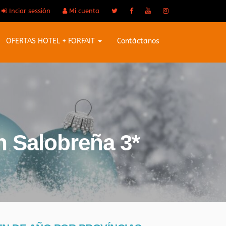
Inciar sessión
Mi cuenta
OFERTAS HOTEL + FORFAIT
Contáctanos
n Salobreña 3*