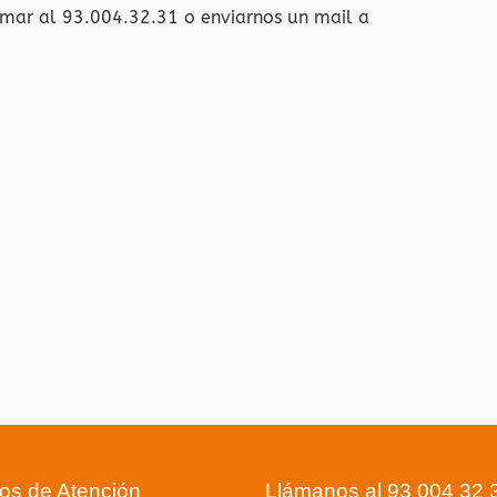
amar al 93.004.32.31 o enviarnos un mail a
ios de Atención
Llámanos al 93 004 32 