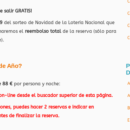
C
e salir GRATIS!
C
9
del sorteo de Navidad de la Lotería Nacional que
C
 haremos el
reembolso total
de la reserva (sólo para
C
).
 de Año?
P
D
e 88 €
por persona y noche:
A
 on-line desde el buscador superior de esta página.
A
ones, puedes hacer 2 reservas e indicar en
B
es de finalizar la reserva.
E