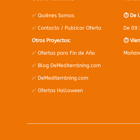
✅ Quiénes Somos
⏱️ De 
✅ Contacto / Publicar Oferta
De 09:
Otros Proyectos:
⏱️ Vier
✅ Ofertas para Fin de Año
Mañana
✅ Blog DeMediterràning.com
✅ DeMediterràning.com
✅ Ofertas Halloween