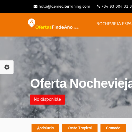
hola@demediterraning.com
+34 93 004 32 
NOCHEVIEJA ESP
Oferta Nocheviej
No disponible
Andalucía
Costa Tropical
Granada