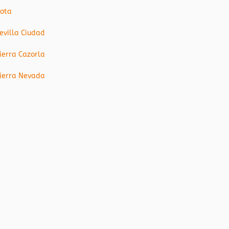
ota
evilla Ciudad
ierra Cazorla
ierra Nevada