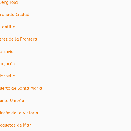
uengirola
ranada Ciudad
slantilla
erez de la Frontera
a Envía
anjarón
arbella
uerto de Santa María
unta Umbría
incón de la Victoria
oquetas de Mar