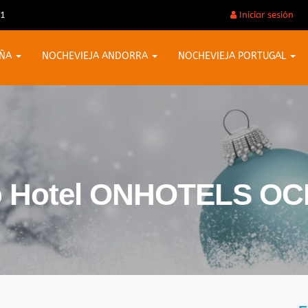
31
Iniciar sesión
AÑA
NOCHEVIEJA ANDORRA
NOCHEVIEJA PORTUGAL
Año Hotel ONHOTELS O