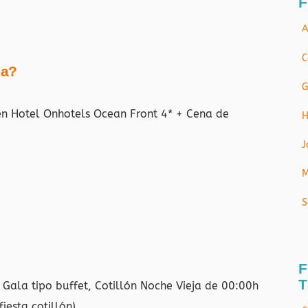
F
A
C
ja?
G
 en Hotel Onhotels Ocean Front 4* + Cena de
H
J
M
S
F
T
ala tipo buffet, Cotillón Noche Vieja de 00:00h
iesta cotillón)