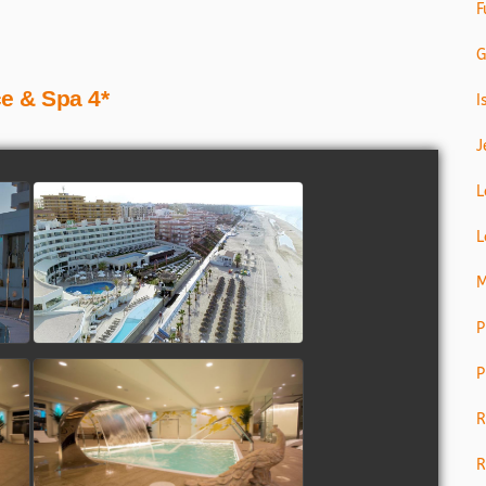
F
G
ce & Spa 4*
I
J
L
L
M
P
P
R
R