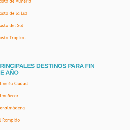
osta de Almería
osta de la Luz
osta del Sol
osta Tropical
RINCIPALES DESTINOS PARA FIN
E AÑO
lmería Ciudad
lmuñecar
enalmádena
l Rompido