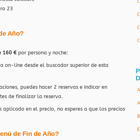
C
ero 23
C
C
 de Año?
C
e 160 €
por persona y noche:
rva on-line desde el buscador superior de esta
P
D
aciones, puedes hacer 2 reservas e indicar en
A
es de finalizar la reserva.
A
a aplicado en el precio, no esperes a que los precios
B
E
Menú de Fin de Año?