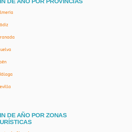
IN DE AÑO POR PROVÍNCIAS
lmería
ádiz
ranada
uelva
aén
álaga
evilla
IN DE AÑO POR ZONAS
URÍSTICAS