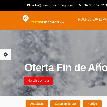
hola@demediterraning.com
+34 93 004 32 
NOCHEVIEJA ESP
Oferta Fin de 
No disponible
Andalucía
Costa de la Luz
Huelva