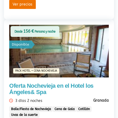
Ver precios
156 €
Desde
Persona y noche
Disponible
PACK HOTEL + CENA NOCHEVIEJA
Oferta Nochevieja en el Hotel los
Ángeles& Spa
Granada
3 días 2 noches
Baile/Fiesta de Nochevieja
Cena de Gala
Cotillón
Uvas de la suerte