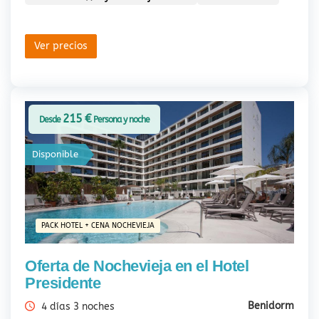
Ver precios
215 €
Desde
Persona y noche
Disponible
PACK HOTEL + CENA NOCHEVIEJA
Oferta de Nochevieja en el Hotel
Presidente
Benidorm
4 días 3 noches