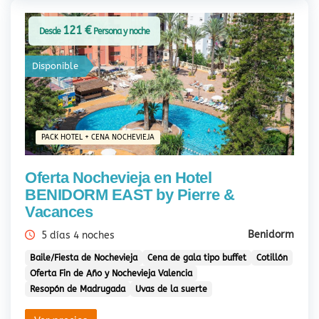
121 €
Desde
Persona y noche
Disponible
PACK HOTEL + CENA NOCHEVIEJA
Oferta Nochevieja en Hotel
BENIDORM EAST by Pierre &
Vacances
Benidorm
5 días 4 noches
Baile/Fiesta de Nochevieja
Cena de gala tipo buffet
Cotillón
Oferta Fin de Año y Nochevieja Valencia
Resopón de Madrugada
Uvas de la suerte