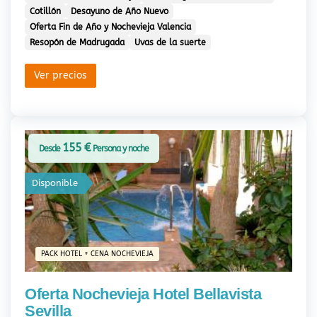
Cotillón
Desayuno de Año Nuevo
Oferta Fin de Año y Nochevieja Valencia
Resopón de Madrugada
Uvas de la suerte
Ver precios
155 €
Desde
Persona y noche
Disponible
PACK HOTEL + CENA NOCHEVIEJA
Oferta Nochevieja Hotel Bellavista
Sevilla