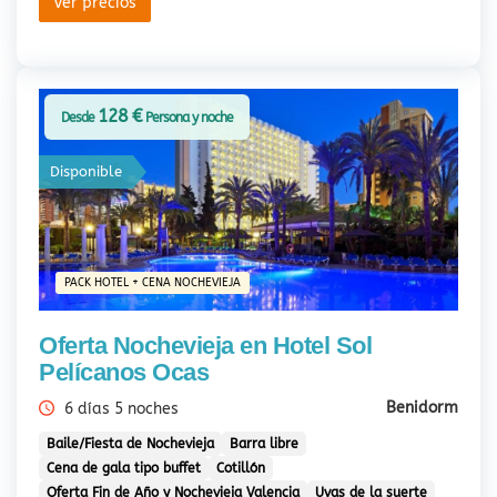
Ver precios
128 €
Desde
Persona y noche
Disponible
PACK HOTEL + CENA NOCHEVIEJA
Oferta Nochevieja en Hotel Sol
Pelícanos Ocas
Benidorm
6 días 5 noches
Baile/Fiesta de Nochevieja
Barra libre
Cena de gala tipo buffet
Cotillón
Oferta Fin de Año y Nochevieja Valencia
Uvas de la suerte