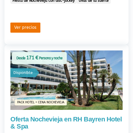
Fiesta de Nochevieja con disc-jockey
Uvas de la suerte
Ver precios
171 €
Desde
Persona y noche
Disponible
PACK HOTEL + CENA NOCHEVIEJA
Oferta Nochevieja en RH Bayren Hotel
& Spa