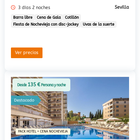
Sevilla
3 días 2 noches
Barra libre
Cena de Gala
Cotillón
Fiesta de Nochevieja con disc-jockey
Uvas de la suerte
Ver precios
135 €
Desde
Persona y noche
Destacado
PACK HOTEL + CENA NOCHEVIEJA