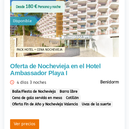
180 €
Desde
Persona y noche
Disponible
PACK HOTEL + CENA NOCHEVIEJA
Oferta de Nochevieja en el Hotel
Ambassador Playa I
Benidorm
4 días 3 noches
Baile/Fiesta de Nochevieja
Barra libre
Cena de gala servida en mesa
Cotillón
Oferta Fin de Año y Nochevieja Valencia
Uvas de la suerte
Ver precios