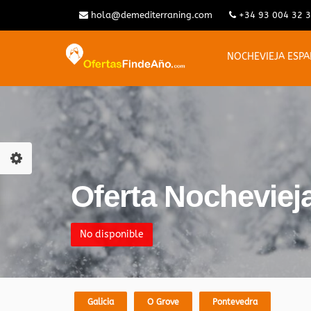
hola@demediterraning.com
+34 93 004 32 
NOCHEVIEJA ESP
Oferta Nocheviej
No disponible
Galicia
O Grove
Pontevedra