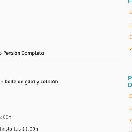
F
C
L
O
P
o Pensión Completa
P
on
baile de gala y cotillón
D
O
S
4:00h
S
 hasta las 11:00h