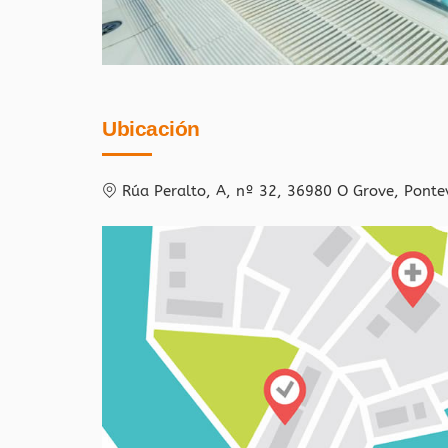
Ubicación
Rúa Peralto, A, nº 32, 36980 O Grove, Ponte