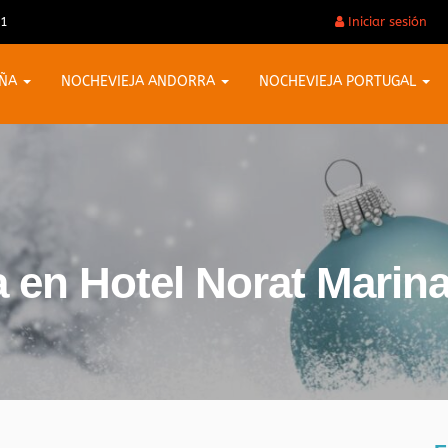
31
Iniciar sesión
AÑA
NOCHEVIEJA ANDORRA
NOCHEVIEJA PORTUGAL
a en Hotel Norat Marin