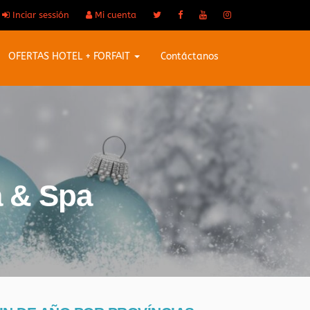
Inciar sessión
Mi cuenta
OFERTAS HOTEL + FORFAIT
Contáctanos
a & Spa