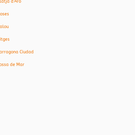
latja d’Aro
oses
alou
itges
arragona Ciudad
ossa de Mar