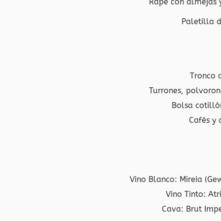
Rape con almejas y
Paletilla 
Tronco d
Turrones, polvoron
Bolsa cotilló
Cafés y c
Vino Blanco: Mireia (Ge
Vino Tinto: Atr
Cava: Brut Imp