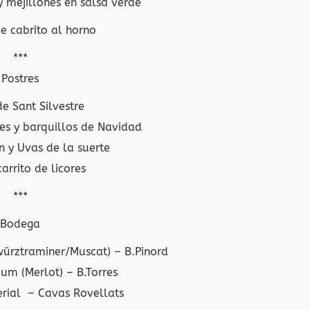
 mejillones en salsa verde
de cabrito al horno
***
Postres
e Sant Silvestre
es y barquillos de Navidad
n y Uvas de la suerte
arrito de licores
***
Bodega
würztraminer/Muscat) – B.Pinord
ium (Merlot) – B.Torres
erial – Cavas Rovellats