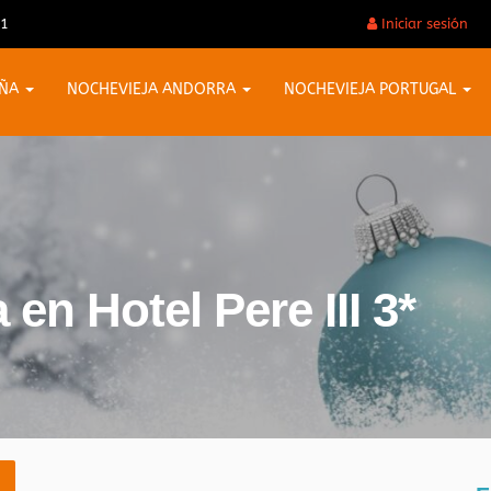
31
Iniciar sesión
AÑA
NOCHEVIEJA ANDORRA
NOCHEVIEJA PORTUGAL
en Hotel Pere III 3*