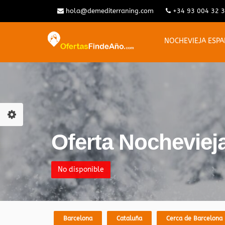
hola@demediterraning.com
+34 93 004 32 
NOCHEVIEJA ESP
Oferta Nochevieja 
No disponible
Barcelona
Cataluña
Cerca de Barcelona