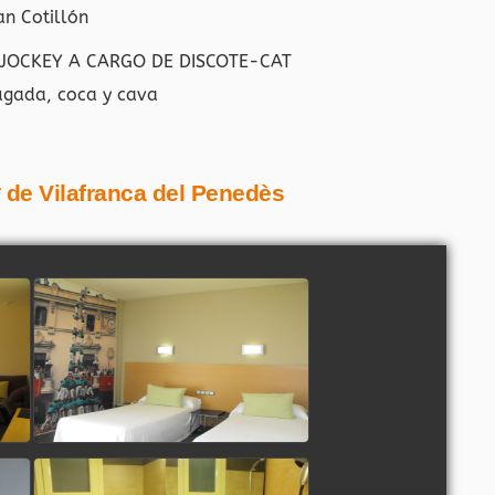
an Cotillón
 JOCKEY A CARGO DE DISCOTE-CAT
gada, coca y cava
3* de Vilafranca del Penedès