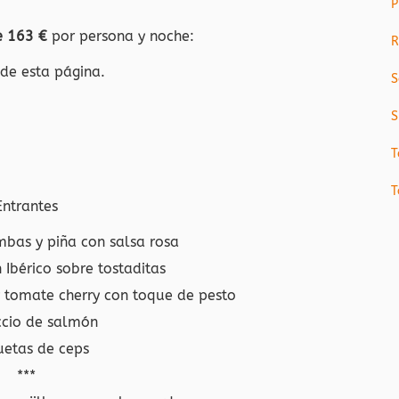
P
e 163 €
por persona y noche:
R
 de esta página.
S
S
T
T
Entrantes
mbas y piña con salsa rosa
 Ibérico sobre tostaditas
y tomate cherry con toque de pesto
cio de salmón
etas de ceps
***