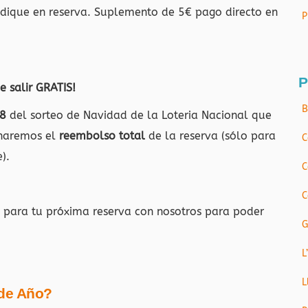
ndique en reserva. Suplemento de 5€ pago directo en
P
P
e salir GRATIS!
B
8
del sorteo de Navidad de la Loteria Nacional que
 haremos el
reembolso total
de la reserva (sólo para
C
).
C
C
para tu próxima reserva con nosotros para poder
G
L
L
 de Año?