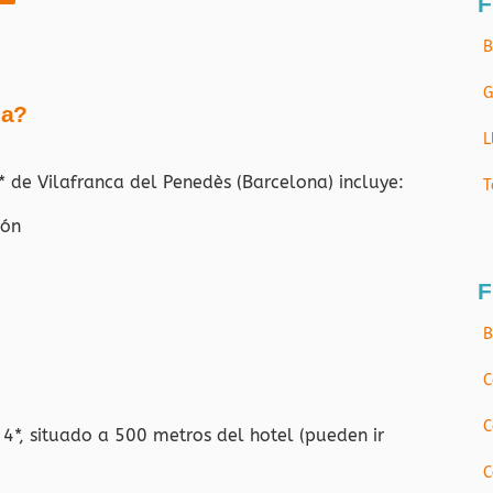
F
B
G
ja?
L
3* de Vilafranca del Penedès (Barcelona) incluye:
T
ión
F
B
C
C
 4*, situado a 500 metros del hotel (pueden ir
C