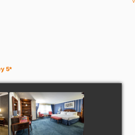
V
y 5*