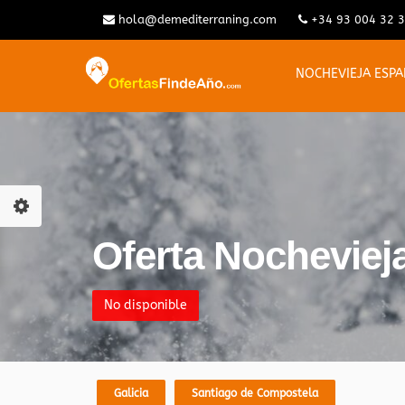
hola@demediterraning.com
+34 93 004 32 
NOCHEVIEJA ESP
Oferta Nocheviej
No disponible
Galicia
Santiago de Compostela