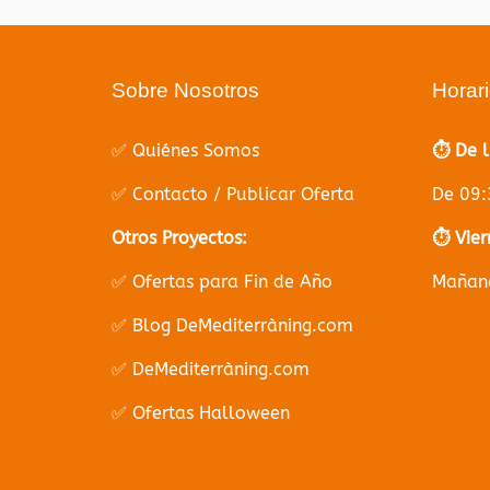
Sobre Nosotros
Horar
✅ Quiénes Somos
⏱️ De 
✅ Contacto / Publicar Oferta
De 09:
Otros Proyectos:
⏱️ Vier
✅ Ofertas para Fin de Año
Mañana
✅ Blog DeMediterràning.com
✅ DeMediterràning.com
✅ Ofertas Halloween