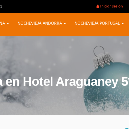
31
Iniciar sesión
AÑA
NOCHEVIEJA ANDORRA
NOCHEVIEJA PORTUGAL
a en Hotel Araguaney 5