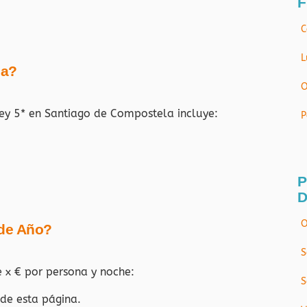
F
C
L
ja?
O
ney 5* en Santiago de Compostela
incluye:
P
P
D
O
 de Año?
S
e x € por persona y noche:
S
 de esta página.