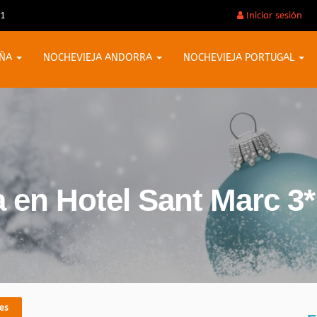
31
Iniciar sesión
AÑA
NOCHEVIEJA ANDORRA
NOCHEVIEJA PORTUGAL
 en Hotel Sant Marc 3*
es