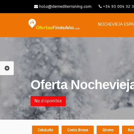
hola@demediterraning.com
+34 93 004 32 
NOCHEVIEJA ESP
Oferta Nochevieja
No disponible
Cataluña
Costa Brava
Girona
Ros