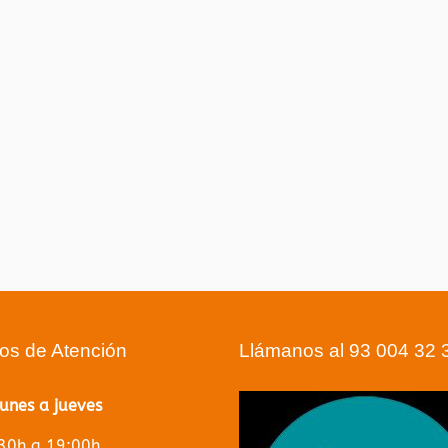
ios de Atención
Llámanos al 93 004 32 
lunes a jueves
30h a 19:00h.