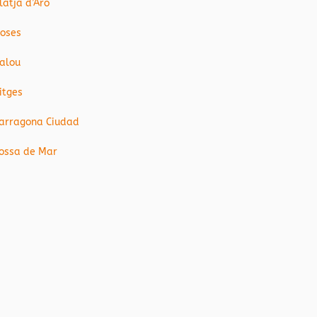
latja d’Aro
oses
alou
itges
arragona Ciudad
ossa de Mar