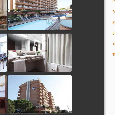
P
R
S
S
T
T