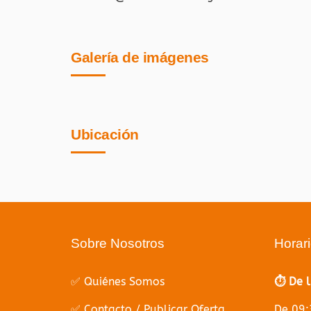
Galería de imágenes
Ubicación
Sobre Nosotros
Horar
✅ Quiénes Somos
⏱️ De 
✅ Contacto / Publicar Oferta
De 09: