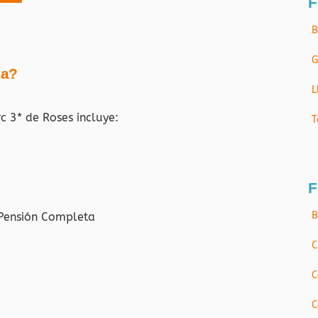
F
B
G
ja?
L
rc
3* de Roses incluye:
T
F
B
 Pensión Completa
C
C
C