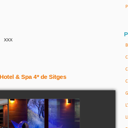
P
P
XXX
B
C
C
Hotel & Spa 4* de Sitges
C
G
L
L