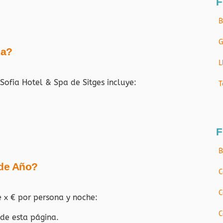
F
B
G
ja?
L
Sofia Hotel & Spa de Sitges incluye:
T
F
B
 de Año?
C
C
e x € por persona y noche:
C
 de esta página.