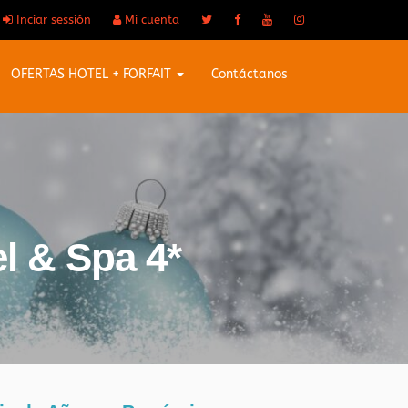
Inciar sessión
Mi cuenta
OFERTAS HOTEL + FORFAIT
Contáctanos
l & Spa 4*