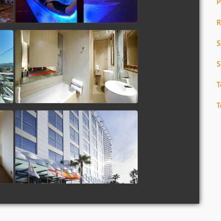
P
R
S
S
T
T