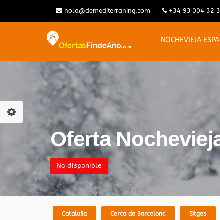
hola@demediterraning.com
+34 93 004 32 
NOCHEVIEJA ESP
Oferta Nochevieja
No disponible
Cataluña
Cerca de Barcelona
Sitges