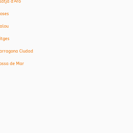
latja d’Aro
oses
alou
itges
arragona Ciudad
ossa de Mar