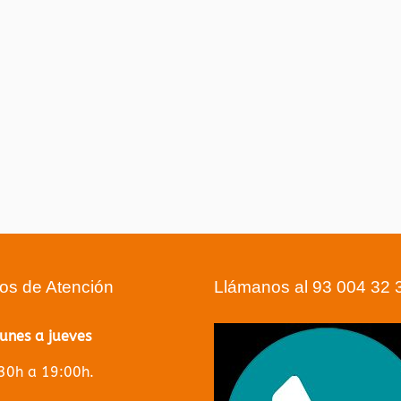
ios de Atención
Llámanos al 93 004 32 
lunes a jueves
30h a 19:00h.