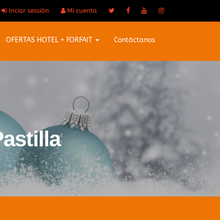
Inciar sessión
Mi cuenta
OFERTAS HOTEL + FORFAIT
Contáctanos
astilla