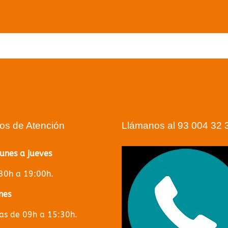
ue no podemos encontrar qué buscas. Utilizar la barra de
puede ayudar
Volver a la página principal
ios de Atención
Llámanos al 93 004 32 
lunes a jueves
30h a 19:00h.
nes
s de 09h a 15:30h.