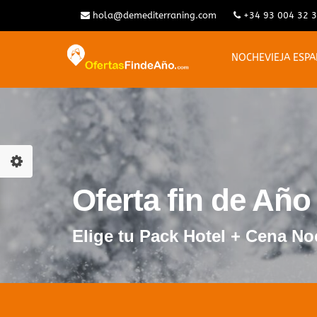
hola@demediterraning.com
+34 93 004 32 
NOCHEVIEJA ESP
Oferta fin de Año
Elige tu Pack Hotel + Cena No