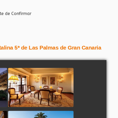
te de Confirmar
talina 5* de Las Palmas de Gran Canaria