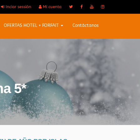
Inciar sessión
Mi cuenta
OFERTAS HOTEL + FORFAIT
Contáctanos
na 5*