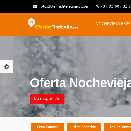
hola@demediterraning.com
+34 93 004 32 
NOCHEVIEJA ESP
Oferta Nochevieja
No disponible
Gran Canaria
Islas Canarias
Las Palmas 