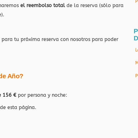
P
e haremos
el reembolso total
de la reserva (sólo para
).
P
D
€
para tu próxima reserva con nosotros para poder
L
M
 de Año?
P
e 156 €
por persona y noche:
 de esta página.