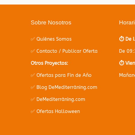
Sobre Nosotros
Horar
✅ Quiénes Somos
⏱️ De 
✅ Contacto / Publicar Oferta
De 09:
Otros Proyectos:
⏱️ Vier
✅ Ofertas para Fin de Año
Mañana
✅ Blog DeMediterràning.com
✅ DeMediterràning.com
✅ Ofertas Halloween