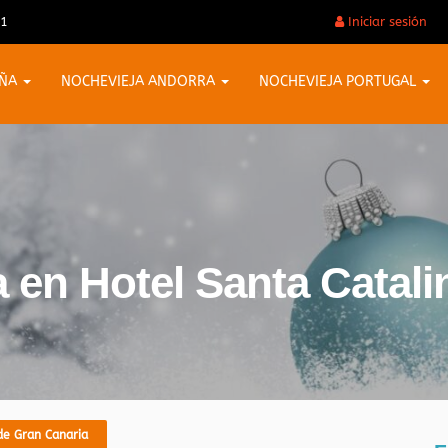
31
Iniciar sesión
AÑA
NOCHEVIEJA ANDORRA
NOCHEVIEJA PORTUGAL
 en Hotel Santa Catali
de Gran Canaria