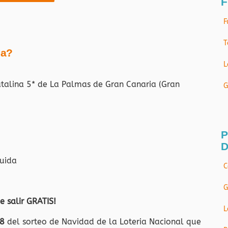
F
F
T
ja?
L
atalina 5* de La Palmas de Gran Canaria (Gran
G
P
D
luida
C
G
de salir GRATIS!
L
18
del sorteo de Navidad de la Loteria Nacional que