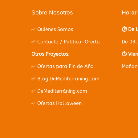
Sobre Nosotros
Horar
✅ Quiénes Somos
⏱️ De 
✅ Contacto / Publicar Oferta
De 09:
Otros Proyectos:
⏱️ Vier
✅ Ofertas para Fin de Año
Mañana
✅ Blog DeMediterràning.com
✅ DeMediterràning.com
✅ Ofertas Halloween