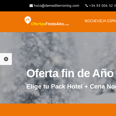
hola@demediterraning.com
+34 93 004 32 
NOCHEVIEJA ESP
Oferta fin de Año
Elige tu Pack Hotel + Cena No