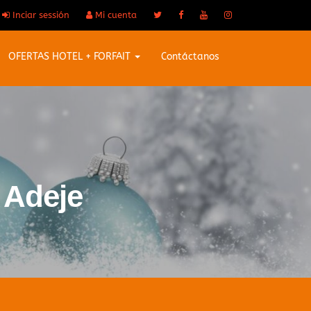
Inciar sessión
Mi cuenta
OFERTAS HOTEL + FORFAIT
Contáctanos
 Adeje