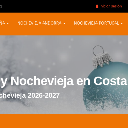
31
Iniciar sesión
AÑA
NOCHEVIEJA ANDORRA
NOCHEVIEJA PORTUGAL
 y Nochevieja en Costa
chevieja 2026-2027