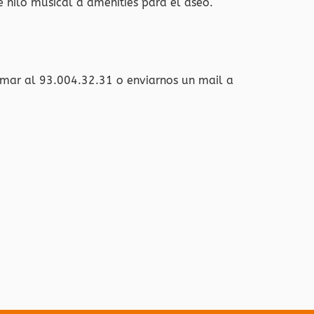
de hilo musical a amenities para el aseo.
amar al 93.004.32.31 o enviarnos un mail a