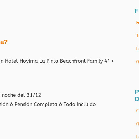
F
F
T
ja?
L
en Hotel Hovima La Pinta Beachfront Family 4* +
G
P
a noche del 31/12
D
sión ó Pensión Completa ó Todo Incluido
C
G
L