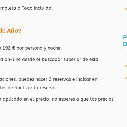
ompleta o Todo Incluido.
P
 de Año?
P
D
e 192 €
por persona y noche.
L
rva on-line desde el buscador superior de esta
M
P
aciones, puedes hacer 2 reservas e indicar en
es de finalizar la reserva.
a aplicado en el precio, no esperes a que los precios