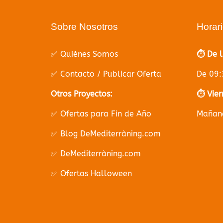
Sobre Nosotros
Horar
✅ Quiénes Somos
⏱️ De 
✅ Contacto / Publicar Oferta
De 09:
Otros Proyectos:
⏱️ Vier
✅ Ofertas para Fin de Año
Mañana
✅ Blog DeMediterràning.com
✅ DeMediterràning.com
✅ Ofertas Halloween