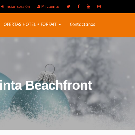
Inciar sessión
Mi cuenta
OFERTAS HOTEL + FORFAIT
Contáctanos
inta Beachfront