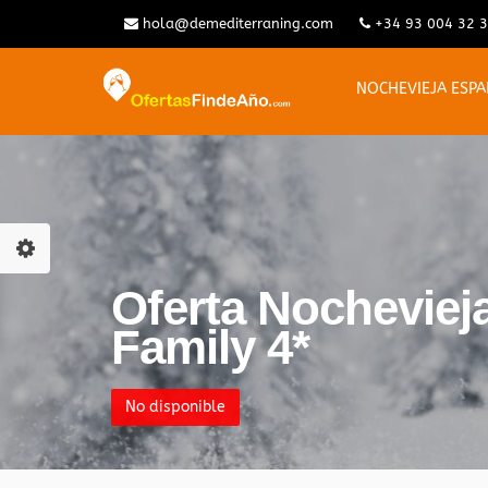
hola@demediterraning.com
+34 93 004 32 
NOCHEVIEJA ESP
Oferta Nocheviej
Family 4*
No disponible