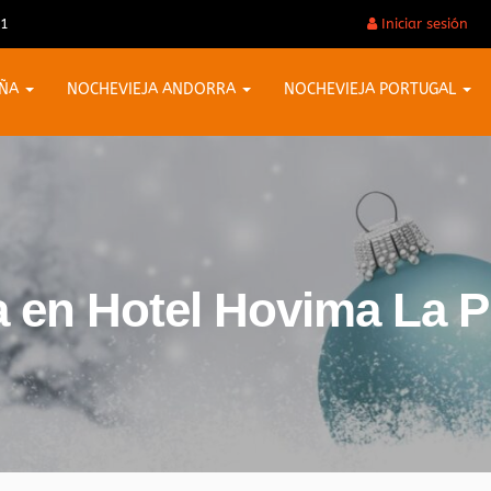
31
Iniciar sesión
AÑA
NOCHEVIEJA ANDORRA
NOCHEVIEJA PORTUGAL
a en Hotel Hovima La P