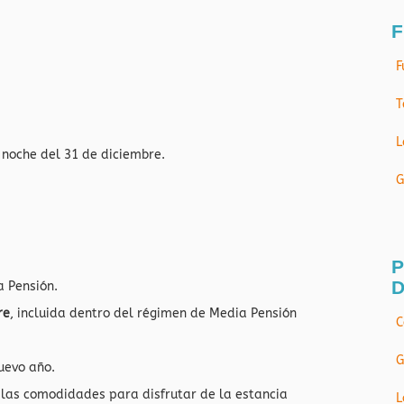
F
F
T
L
 noche del 31 de diciembre.
G
P
D
 Pensión.
re
, incluida dentro del régimen de Media Pensión
C
G
uevo año.
 las comodidades para disfrutar de la estancia
L