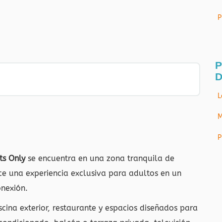
P
P
D
L
M
P
ts Only
se encuentra en una zona tranquila de
ece una experiencia exclusiva para adultos en un
nexión.
cina exterior, restaurante y espacios diseñados para