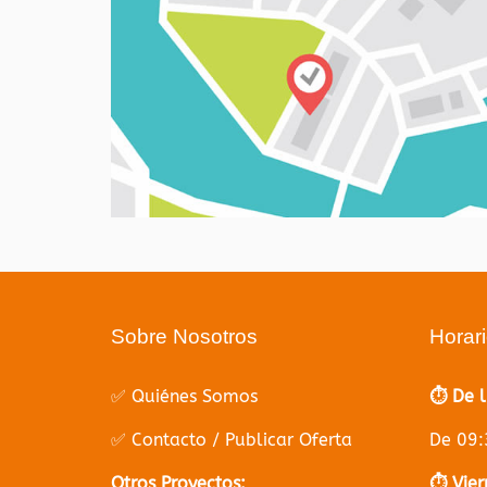
Sobre Nosotros
Horar
✅ Quiénes Somos
⏱️ De 
✅ Contacto / Publicar Oferta
De 09:
Otros Proyectos:
⏱️ Vier