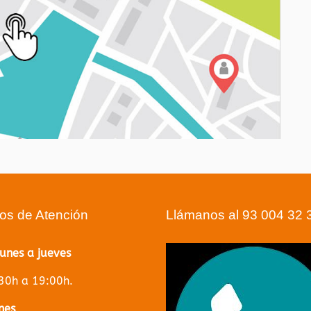
ios de Atención
Llámanos al 93 004 32 
lunes a jueves
30h a 19:00h.
nes