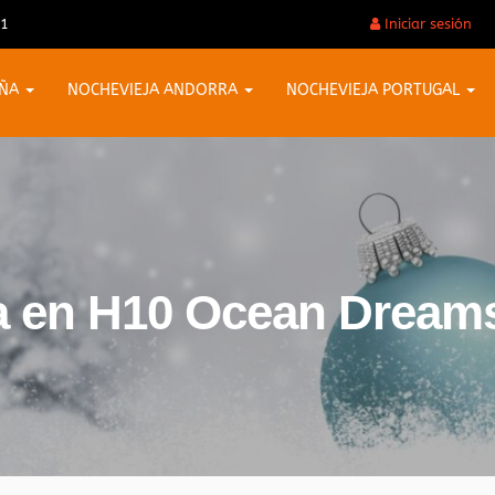
31
Iniciar sesión
AÑA
NOCHEVIEJA ANDORRA
NOCHEVIEJA PORTUGAL
a en H10 Ocean Dream