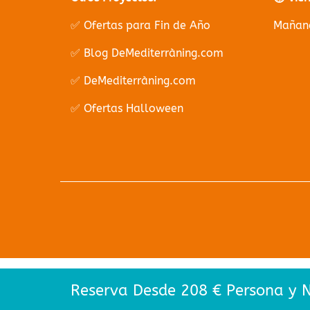
✅ Ofertas para Fin de Año
Mañana
✅ Blog DeMediterràning.com
✅ DeMediterràning.com
✅ Ofertas Halloween
Reserva Desde 208 € Persona y 