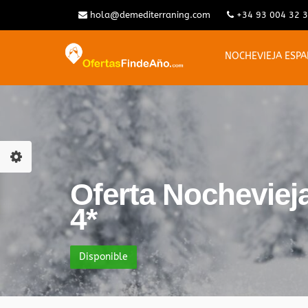
hola@demediterraning.com
+34 93 004 32 
NOCHEVIEJA ESP
Oferta Nocheviej
4*
Disponible