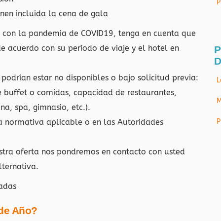
P
nen incluida la cena de gala
a con la pandemia de COVID19, tenga en cuenta que
e acuerdo con su período de viaje y el hotel en
P
D
 podrían estar no disponibles o bajo solicitud previa:
L
e buffet o comidas, capacidad de restaurantes,
M
na, spa, gimnasio, etc.).
la normativa aplicable o en las Autoridades
P
estra oferta nos pondremos en contacto con usted
lternativa.
nadas
 de Año?