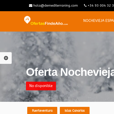
hola@demediterraning.com
+34 93 004 32 
NOCHEVIEJA ESP
Oferta Nocheviej
No disponible
Fuerteventura
Islas Canarias