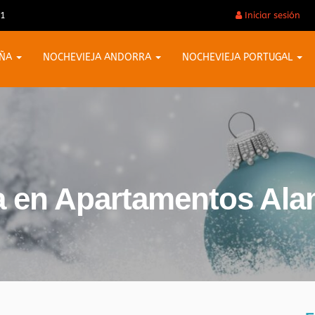
31
Iniciar sesión
AÑA
NOCHEVIEJA ANDORRA
NOCHEVIEJA PORTUGAL
a en Apartamentos Ala