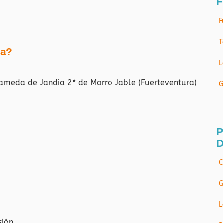
F
F
T
ja?
L
ameda de Jandia 2* de Morro Jable (Fuerteventura)
G
P
D
C
G
L
sión