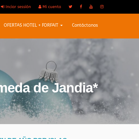
Inciar sessión
Mi cuenta
OFERTAS HOTEL + FORFAIT
Contáctanos
meda de Jandia*