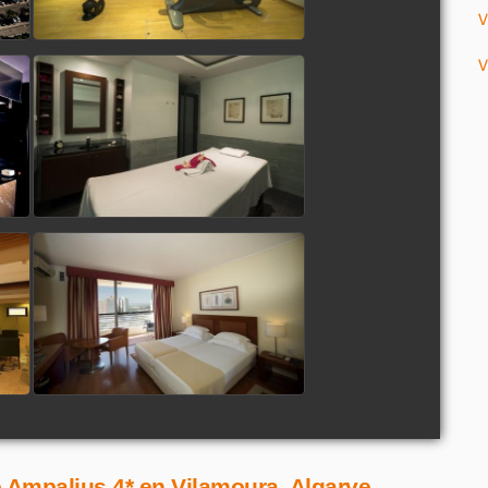
V
V
é Ampalius 4* en Vilamoura, Algarve