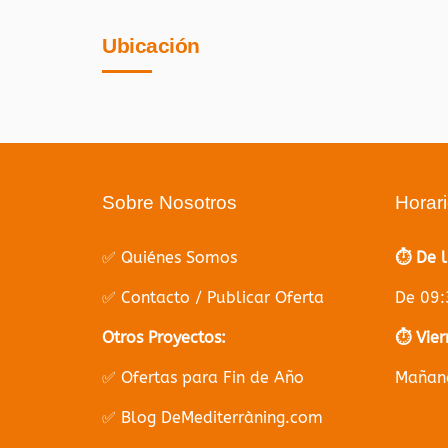
Ubicación
Sobre Nosotros
Horar
✅ Quiénes Somos
⏱️ De 
✅ Contacto / Publicar Oferta
De 09:
Otros Proyectos:
⏱️ Vier
✅ Ofertas para Fin de Año
Mañana
✅ Blog DeMediterràning.com