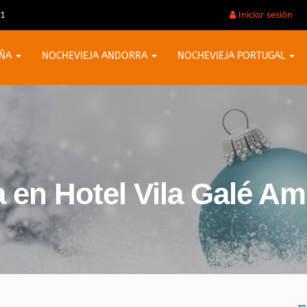
31
Iniciar sesión
AÑA
NOCHEVIEJA ANDORRA
NOCHEVIEJA PORTUGAL
 en Hotel Vila Galé Am