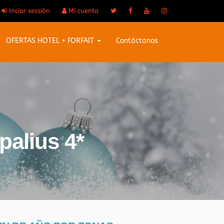
Inciar sessión
Mi cuenta
OFERTAS HOTEL + FORFAIT
Contáctanos
palius 4*