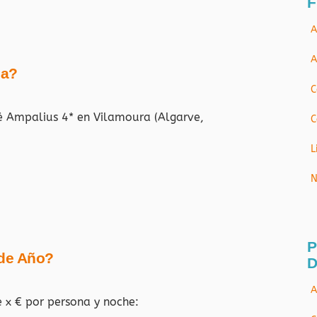
F
A
A
ja?
C
lé Ampalius 4* en Vilamoura (Algarve,
C
L
N
P
 de Año?
D
A
e x € por persona y noche: