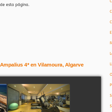
C
 de esta página.
C
C
E
F
L
é Ampalius 4* en Vilamoura, Algarve
L
O
P
S
S