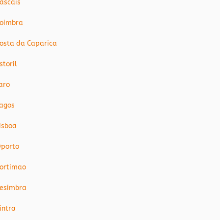
ascais
oimbra
osta da Caparica
storil
aro
agos
isboa
porto
ortimao
esimbra
intra