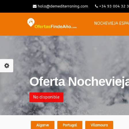
hola@demediterraning.com
+34 93 004 32 
NOCHEVIEJA ESP
Oferta Nochevieja
No disponible
Algarve
Portugal
Vilamoura