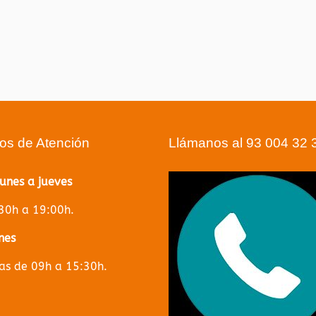
ios de Atención
Llámanos al 93 004 32 
lunes a jueves
30h a 19:00h.
nes
s de 09h a 15:30h.