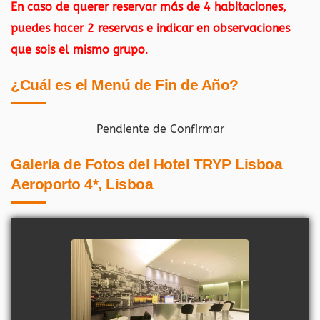
En caso de querer reservar más de 4 habitaciones,
puedes hacer 2 reservas e indicar en observaciones
que sois el mismo grupo
.
¿Cuál es el Menú de Fin de Año?
Pendiente de Confirmar
Galería de Fotos del Hotel TRYP Lisboa
Aeroporto 4*, Lisboa