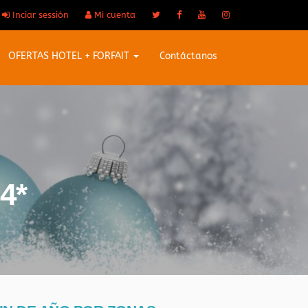
Inciar sessión
Mi cuenta
OFERTAS HOTEL + FORFAIT
Contáctanos
4*