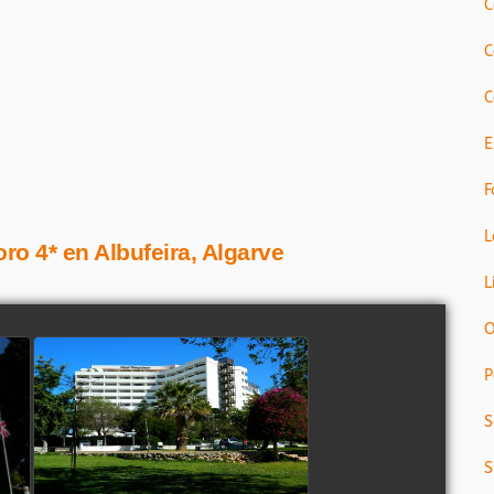
C
C
C
E
F
L
ro 4* en Albufeira, Algarve
L
O
P
S
S