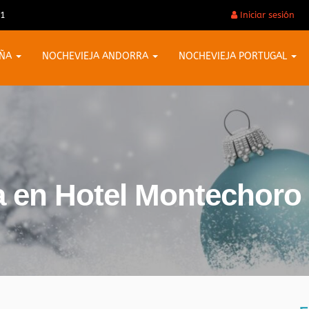
31
Iniciar sesión
AÑA
NOCHEVIEJA ANDORRA
NOCHEVIEJA PORTUGAL
a en Hotel Montechoro 