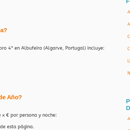
F
A
A
ja?
C
oro 4* en Albufeira (Algarve, Portugal)
incluye:
C
L
N
 de Año?
P
D
e x € por persona y noche:
A
 de esta página.