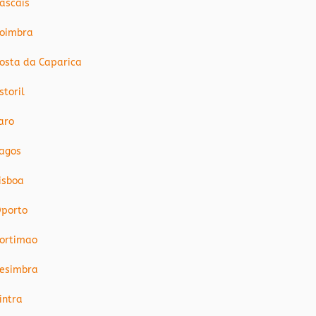
ascais
oimbra
osta da Caparica
storil
aro
agos
isboa
porto
ortimao
esimbra
intra