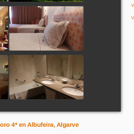
V
V
ro 4* en Albufeira, Algarve