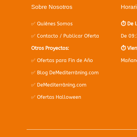
Sobre Nosotros
Horar
✅ Quiénes Somos
⏱️ De 
✅ Contacto / Publicar Oferta
De 09:
Otros Proyectos:
⏱️ Vier
✅ Ofertas para Fin de Año
Mañana
✅ Blog DeMediterràning.com
✅ DeMediterràning.com
✅ Ofertas Halloween