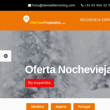
hola@demediterraning.com
+34 93 004 32 
NOCHEVIEJA ESP
Oferta Nocheviej
No disponible
Albufeira
Algarve
Portugal