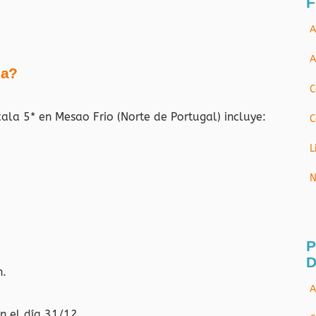
F
A
A
ja?
C
cala 5* en Mesao Frio (Norte de Portugal)
incluye:
C
L
N
P
D
n.
A
n el día 31/12.