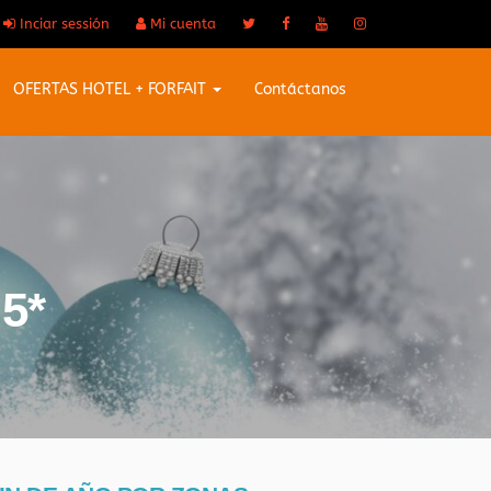
Inciar sessión
Mi cuenta
OFERTAS HOTEL + FORFAIT
Contáctanos
 5*