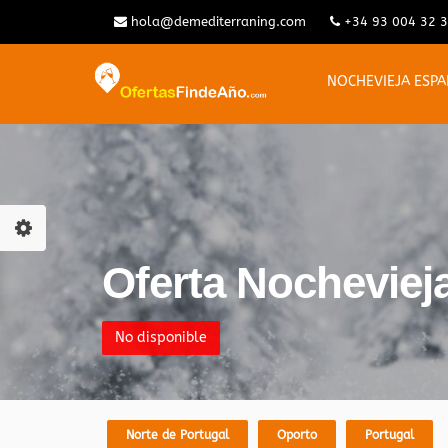
hola@demediterraning.com
+34 93 004 32 
NOCHEVIEJA ESP
Oferta Nocheviej
No disponible
Norte de Portugal
Oporto
Portugal