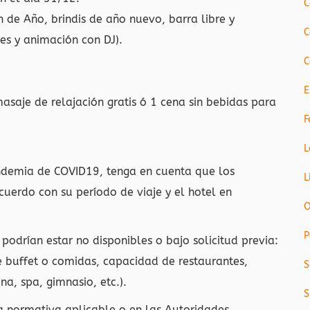
C
n de Año, brindis de año nuevo, barra libre y
C
les y animación con DJ).
C
E
saje de relajación gratis ó 1 cena sin bebidas para
F
L
andemia de COVID19, tenga en cuenta que los
L
uerdo con su período de viaje y el hotel en
O
P
 podrían estar no disponibles o bajo solicitud previa:
e buffet o comidas, capacidad de restaurantes,
S
na, spa, gimnasio, etc.).
S
la normativa aplicable o en las Autoridades