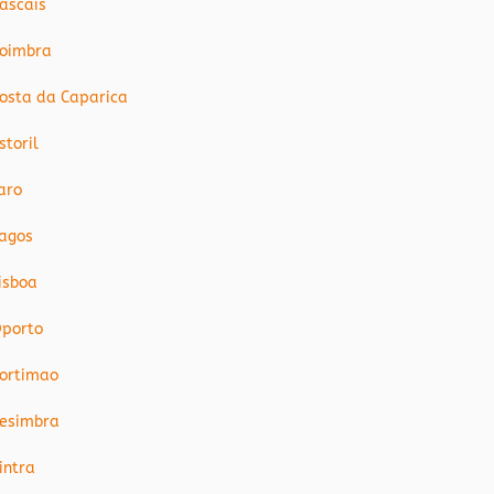
ascais
oimbra
osta da Caparica
storil
aro
agos
isboa
porto
ortimao
esimbra
intra