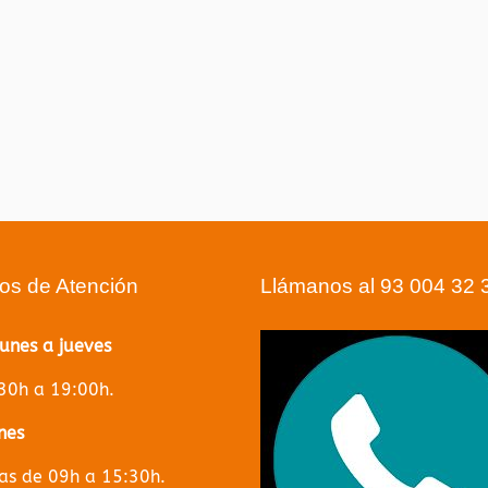
ios de Atención
Llámanos al 93 004 32 
lunes a jueves
30h a 19:00h.
nes
s de 09h a 15:30h.