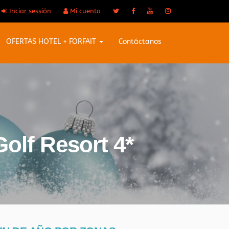
Inciar sessión
Mi cuenta
OFERTAS HOTEL + FORFAIT
Contáctanos
olf Resort 4*