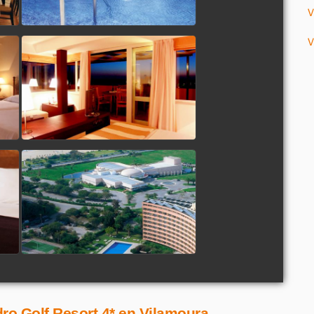
V
V
ro Golf Resort 4* en Vilamoura