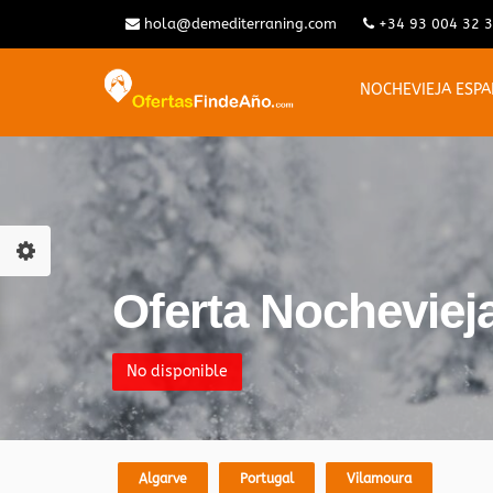
hola@demediterraning.com
+34 93 004 32 
NOCHEVIEJA ESP
Oferta Nocheviej
No disponible
Algarve
Portugal
Vilamoura