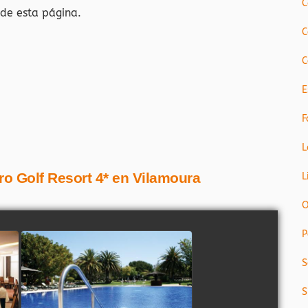
C
 de esta página.
C
C
E
F
L
ro Golf Resort 4* en Vilamoura
L
O
P
S
S