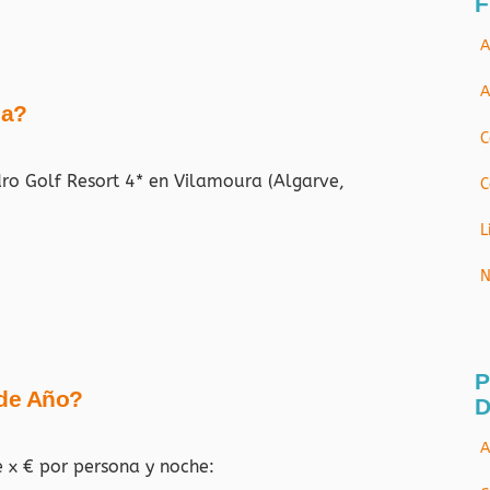
F
A
A
ja?
C
ro Golf Resort 4* en Vilamoura (Algarve,
C
L
N
P
 de Año?
D
A
e x € por persona y noche: