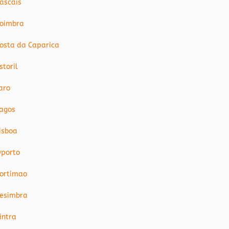
ascais
oimbra
osta da Caparica
storil
aro
agos
isboa
porto
ortimao
esimbra
intra