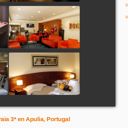
V
V
aia 3* en Apulia, Portugal