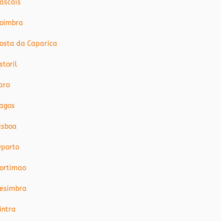
ascais
oimbra
osta da Caparica
storil
aro
agos
isboa
porto
ortimao
esimbra
intra