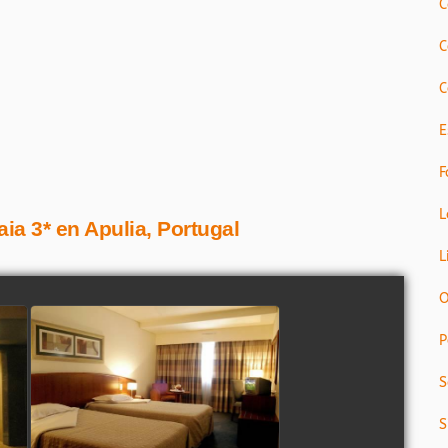
C
C
C
E
F
L
aia 3* en Apulia, Portugal
L
O
P
S
S