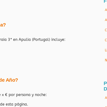
F
A
A
ja?
C
raia 3* en Apulia (Portugal)
incluye:
C
L
N
 de Año?
P
D
e x € por persona y noche:
A
 de esta página.