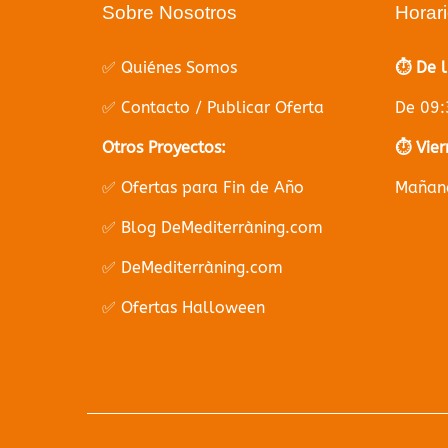
Sobre Nosotros
Horar
✅ Quiénes Somos
⏱️ De 
✅ Contacto / Publicar Oferta
De 09:
Otros Proyectos:
⏱️ Vier
✅ Ofertas para Fin de Año
Mañana
✅ Blog DeMediterràning.com
✅ DeMediterràning.com
✅ Ofertas Halloween