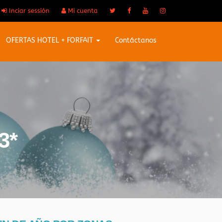
Inciar sessión
Mi cuenta
OFERTAS HOTEL + FORFAIT
Contáctanos
3*