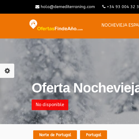
hola@demediterraning.com
+34 93 004 32 
NOCHEVIEJA ESP
Oferta Nochevieja
No disponible
Norte de Portugal
Portugal