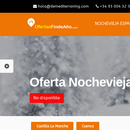
hola@demediterraning.com
+34 93 004 32 
NOCHEVIEJA ESP
Oferta Nochevieja
No disponible
Castilla La Mancha
Cuenca