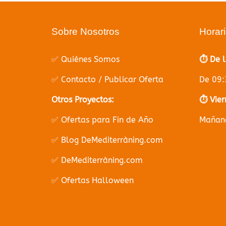
Sobre Nosotros
Horar
✅ Quiénes Somos
⏱️ De 
✅ Contacto / Publicar Oferta
De 09:
Otros Proyectos:
⏱️ Vier
✅ Ofertas para Fin de Año
Mañana
✅ Blog DeMediterràning.com
✅ DeMediterràning.com
✅ Ofertas Halloween