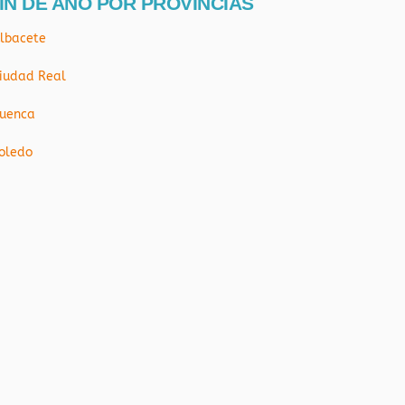
IN DE AÑO POR PROVÍNCIAS
lbacete
iudad Real
uenca
oledo