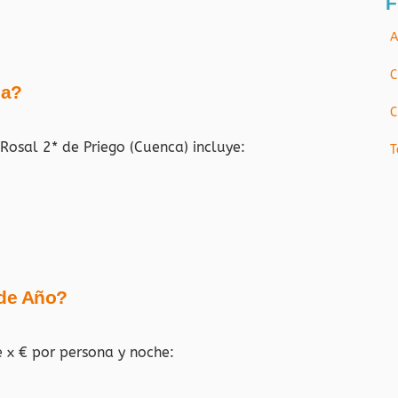
F
A
C
ja?
C
 Rosal 2* de Priego (Cuenca)
incluye:
T
 de Año?
e x € por persona y noche: