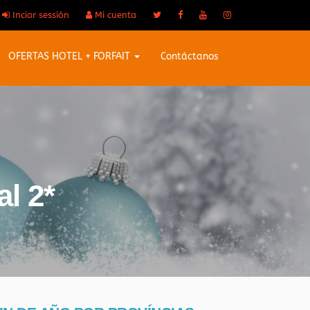
Inciar sessión
Mi cuenta
OFERTAS HOTEL + FORFAIT
Contáctanos
l 2*