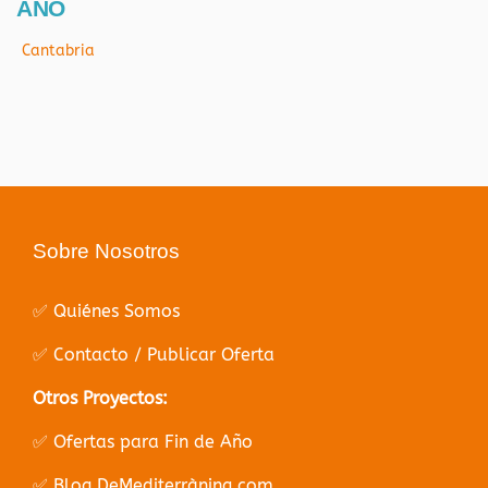
AÑO
Cantabria
Sobre Nosotros
✅ Quiénes Somos
✅ Contacto / Publicar Oferta
Otros Proyectos:
✅ Ofertas para Fin de Año
✅ Blog DeMediterràning.com