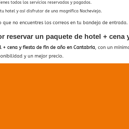
ienes todos los servicios reservados y pagados.
tu hotel y así disfrutar de una magnífica Nochevieja.
o que no encuentres los correos en tu bandeja de entrada.
 reservar un paquete de hotel + cena y
 + cena y fiesta de fin de año en Cantabria
, con un mínim
onibilidad y un mejor precio.
 se ha encontr
nada
ue no podemos encontrar qué buscas. Utilizar la barra de
puede ayudar