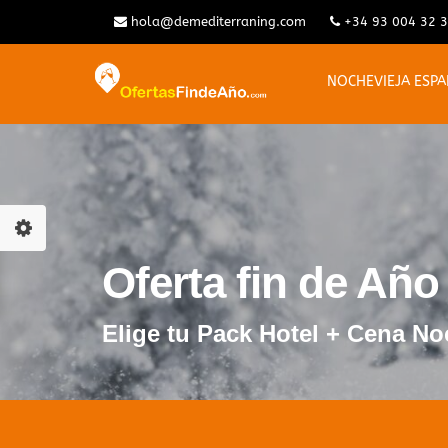
hola@demediterraning.com
+34 93 004 32 
NOCHEVIEJA ESP
Oferta fin de Año
Elige tu Pack Hotel + Cena No