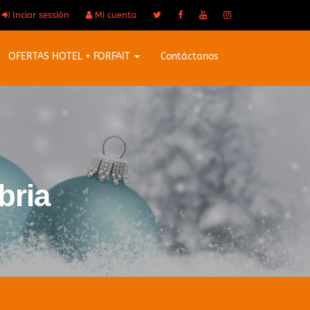
Inciar sessión
Mi cuenta
OFERTAS HOTEL + FORFAIT
Contáctanos
bria