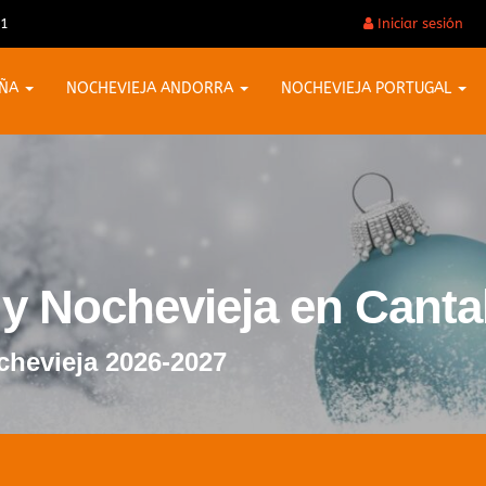
31
Iniciar sesión
AÑA
NOCHEVIEJA ANDORRA
NOCHEVIEJA PORTUGAL
 y Nochevieja en Canta
chevieja 2026-2027