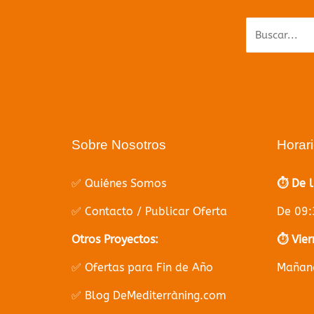
Sobre Nosotros
Horar
✅ Quiénes Somos
⏱️ De 
✅ Contacto / Publicar Oferta
De 09:
Otros Proyectos:
⏱️ Vier
✅ Ofertas para Fin de Año
Mañana
✅ Blog DeMediterràning.com