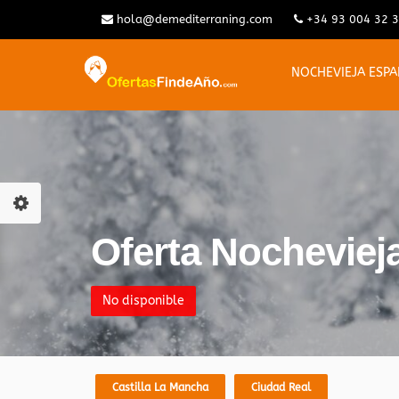
hola@demediterraning.com
+34 93 004 32 
NOCHEVIEJA ESP
Oferta Nocheviej
No disponible
Castilla La Mancha
Ciudad Real