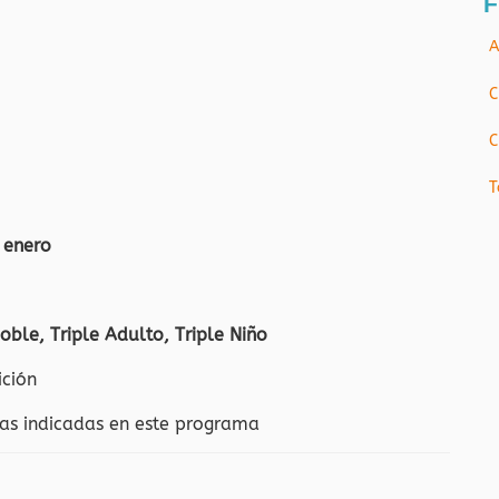
F
A
C
C
T
 enero
Doble, Triple Adulto, Triple Niño
ición
has indicadas en este programa