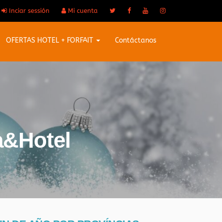
Inciar sessión
Mi cuenta
OFERTAS HOTEL + FORFAIT
Contáctanos
a&Hotel