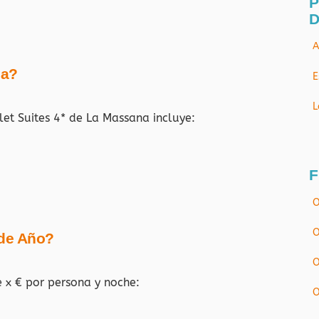
P
D
A
ja?
E
L
let Suites 4* de La Massana
incluye:
F
O
O
 de Año?
O
e x € por persona y noche:
O