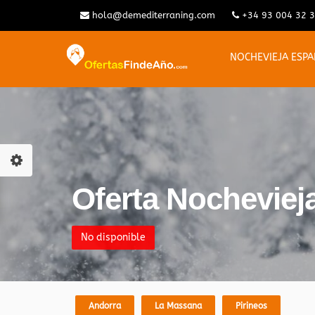
hola@demediterraning.com
+34 93 004 32 
NOCHEVIEJA ESP
Oferta Nochevieja
No disponible
Andorra
La Massana
Pirineos