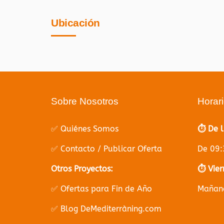
Ubicación
Sobre Nosotros
Horar
✅ Quiénes Somos
⏱️ De 
✅ Contacto / Publicar Oferta
De 09:
Otros Proyectos:
⏱️ Vier
✅ Ofertas para Fin de Año
Mañana
✅ Blog DeMediterràning.com