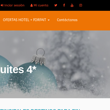
Inciar sessión
Mi cuenta
OFERTAS HOTEL + FORFAIT
Contáctanos
uites 4*