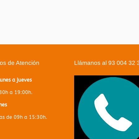
ios de Atención
Llámanos al 93 004 32 
lunes a jueves
30h a 19:00h.
nes
s de 09h a 15:30h.