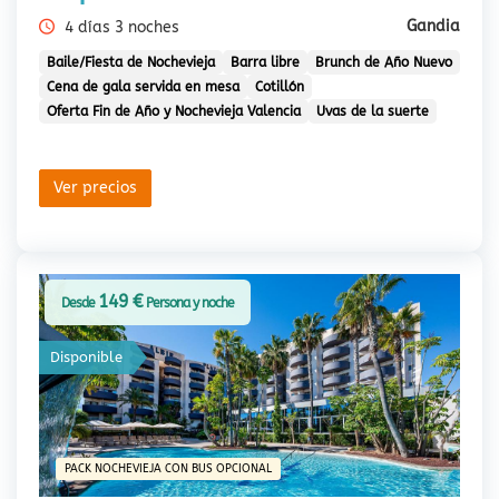
Gandia
4 días 3 noches
Baile/Fiesta de Nochevieja
Barra libre
Brunch de Año Nuevo
Cena de gala servida en mesa
Cotillón
Oferta Fin de Año y Nochevieja Valencia
Uvas de la suerte
Ver precios
149 €
Desde
Persona y noche
Disponible
PACK NOCHEVIEJA CON BUS OPCIONAL