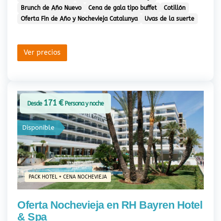
Brunch de Año Nuevo
Cena de gala tipo buffet
Cotillón
Oferta Fin de Año y Nochevieja Catalunya
Uvas de la suerte
Ver precios
171 €
Desde
Persona y noche
Disponible
PACK HOTEL + CENA NOCHEVIEJA
Oferta Nochevieja en RH Bayren Hotel
& Spa