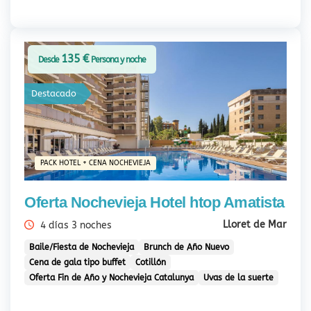
135 €
Desde
Persona y noche
Destacado
PACK HOTEL + CENA NOCHEVIEJA
Oferta Nochevieja Hotel htop Amatista
Lloret de Mar
4 días 3 noches
Baile/Fiesta de Nochevieja
Brunch de Año Nuevo
Cena de gala tipo buffet
Cotillón
Oferta Fin de Año y Nochevieja Catalunya
Uvas de la suerte