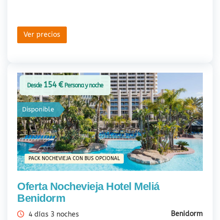
Ver precios
154 €
Desde
Persona y noche
Disponible
PACK NOCHEVIEJA CON BUS OPCIONAL
Oferta Nochevieja Hotel Meliá
Benidorm
Benidorm
4 días 3 noches