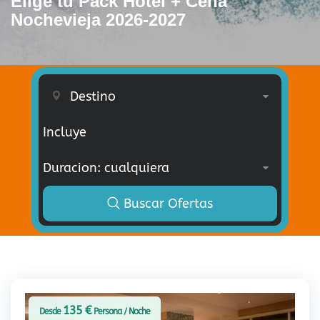
Elige tu Pack Hotel + Cena
Nochevieja 2026-2027
Incluye
Buscar Ofertas
135 €
Desde
Persona / Noche