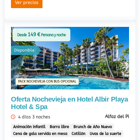
Ver precios
149 €
Desde
Persona y noche
Disponible
PACK NOCHEVIEJA CON BUS OPCIONAL
Oferta Nochevieja en Hotel Albir Playa
Hotel & Spa
Alfaz del Pi
4 días 3 noches
Animación infantil
Barra libre
Brunch de Año Nuevo
Cena de gala servida en mesa
Cotillón
Uvas de la suerte