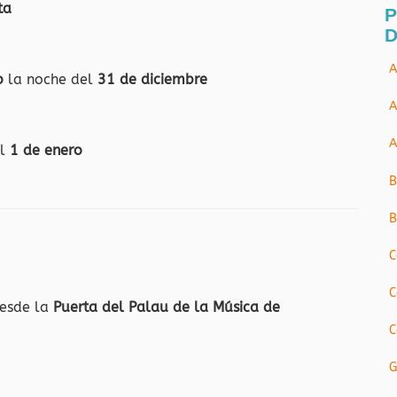
ta
P
D
A
o
la noche del
31 de diciembre
A
A
l
1 de enero
B
B
C
C
esde la
Puerta del Palau de la Música de
C
G