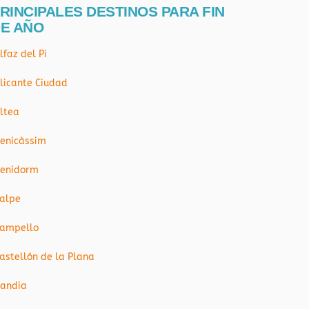
RINCIPALES DESTINOS PARA FIN
E AÑO
lfaz del Pi
licante Ciudad
ltea
enicàssim
enidorm
alpe
ampello
astellón de la Plana
andia