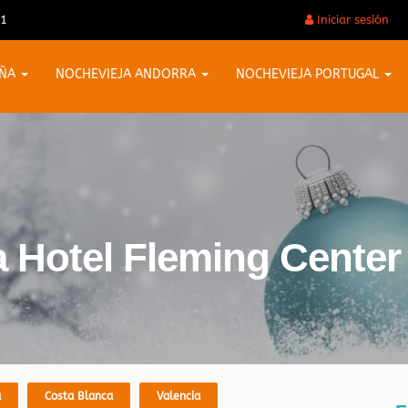
31
Iniciar sesión
AÑA
NOCHEVIEJA ANDORRA
NOCHEVIEJA PORTUGAL
a Hotel Fleming Center
a
Costa Blanca
Valencia