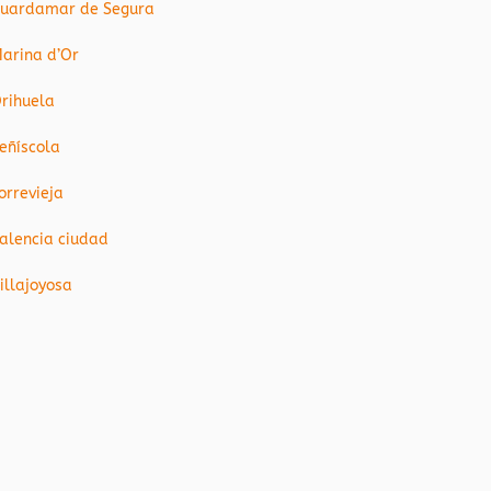
uardamar de Segura
arina d’Or
rihuela
eñíscola
orrevieja
alencia ciudad
illajoyosa