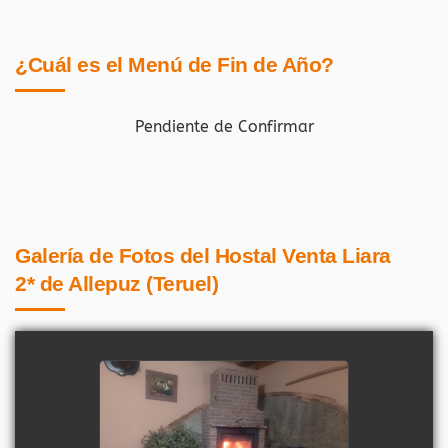
¿Cuál es el Menú de Fin de Año?
Pendiente de Confirmar
Galería de Fotos del Hostal Venta Liara
2* de Allepuz (Teruel)