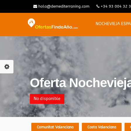
hola@demediterraning.com
+34 93 004 32 
NOCHEVIEJA ESP
Oferta Nocheviej
No disponible
Comunitat Valenciana
Costa Valenciana