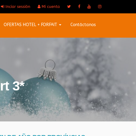
Inciar sessión
Mi cuenta
OFERTAS HOTEL + FORFAIT
Contáctanos
t 3*