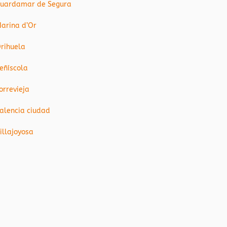
uardamar de Segura
arina d’Or
rihuela
eñíscola
orrevieja
alencia ciudad
illajoyosa