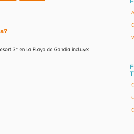
F
A
C
ja?
V
esort 3* en la Playa de Gandia
incluye:
F
T
C
C
C