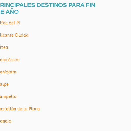
RINCIPALES DESTINOS PARA FIN
E AÑO
lfaz del Pi
licante Ciudad
ltea
enicàssim
enidorm
alpe
ampello
astellón de la Plana
andia