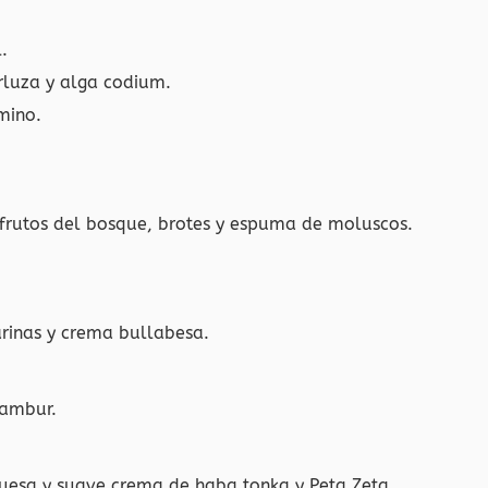
.
rluza y alga codium.
mino.
e frutos del bosque, brotes y espuma de moluscos.
rinas y crema bullabesa.
nambur.
uesa y suave crema de haba tonka y Peta Zeta