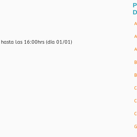
P
D
A
A
hasta las 16:00hrs (día 01/01)
A
B
B
C
C
C
G