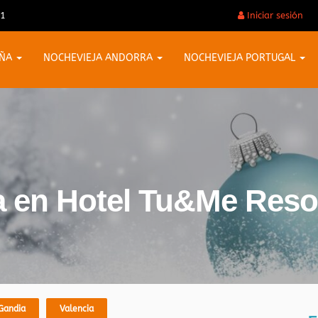
31
Iniciar sesión
AÑA
NOCHEVIEJA ANDORRA
NOCHEVIEJA PORTUGAL
a en Hotel Tu&Me Resor
Gandia
Valencia