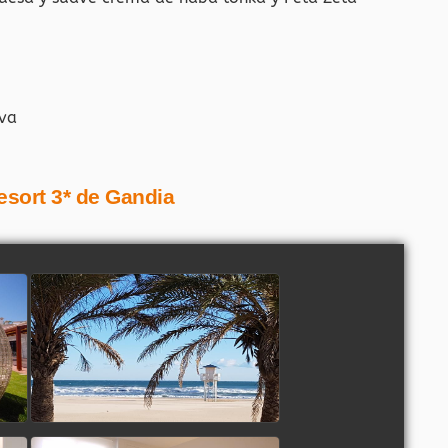
ava
esort 3* de Gandia