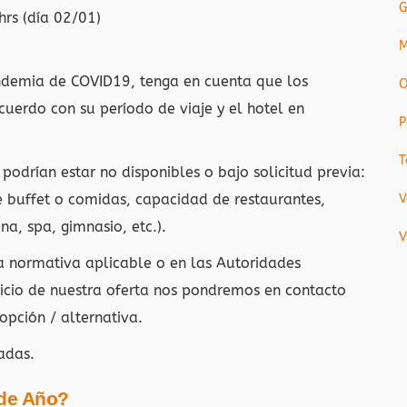
G
rs (día 02/01)
M
andemia de COVID19, tenga en cuenta que los
O
uerdo con su período de viaje y el hotel en
P
T
 podrían estar no disponibles o bajo solicitud previa:
e buffet o comidas, capacidad de restaurantes,
V
na, spa, gimnasio, etc.).
V
la normativa aplicable o en las Autoridades
vicio de nuestra oferta nos pondremos en contacto
opción / alternativa.
adas.
 de Año?