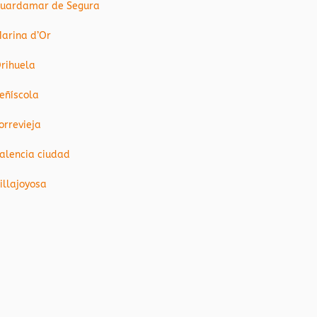
uardamar de Segura
arina d’Or
rihuela
eñíscola
orrevieja
alencia ciudad
illajoyosa