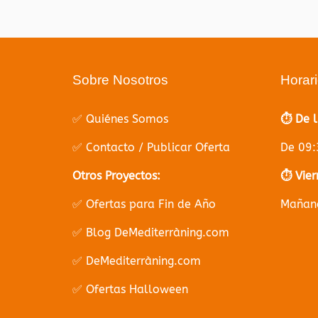
Sobre Nosotros
Horar
✅ Quiénes Somos
⏱️ De 
✅ Contacto / Publicar Oferta
De 09:
Otros Proyectos:
⏱️ Vier
✅ Ofertas para Fin de Año
Mañana
✅ Blog DeMediterràning.com
✅ DeMediterràning.com
✅ Ofertas Halloween