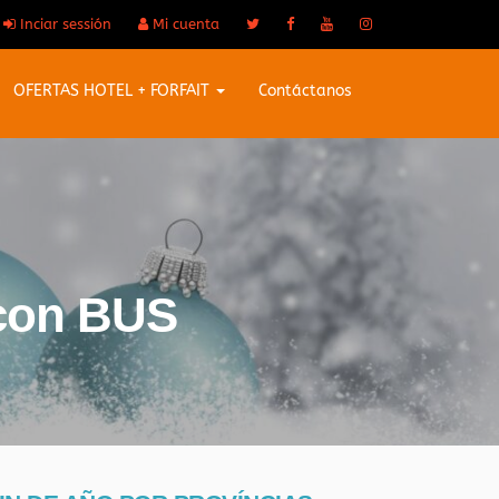
Inciar sessión
Mi cuenta
OFERTAS HOTEL + FORFAIT
Contáctanos
 con BUS