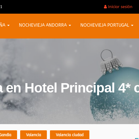
31
Iniciar sesión
AÑA
NOCHEVIEJA ANDORRA
NOCHEVIEJA PORTUGAL
 en Hotel Principal 4*
Gandia
Valencia
Valencia ciudad