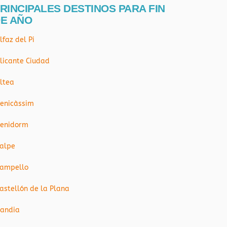
RINCIPALES DESTINOS PARA FIN
E AÑO
lfaz del Pi
licante Ciudad
ltea
enicàssim
enidorm
alpe
ampello
astellón de la Plana
andia