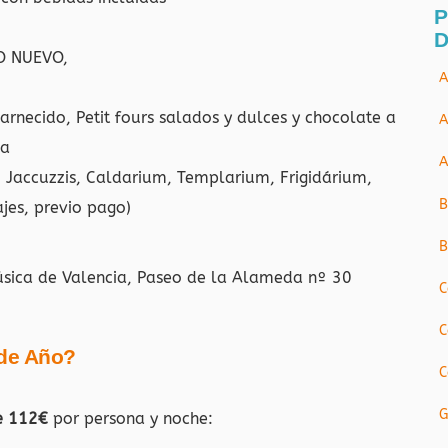
P
D
O NUEVO,
A
necido, Petit fours salados y dulces y chocolate a
A
da
A
3 Jaccuzzis, Caldarium, Templarium, Frigidárium,
B
jes, previo pago)
B
Música de Valencia, Paseo de la Alameda nº 30
C
C
 de Año?
C
G
e 112€
por persona y noche: