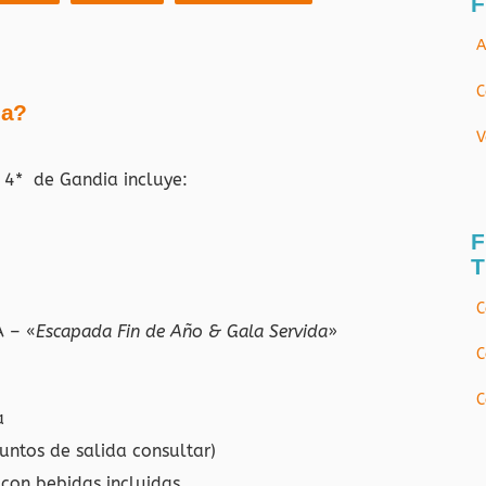
F
A
C
ja?
V
al 4* de Gandia
incluye:
F
T
C
A – «
Escapada Fin de Año & Gala Servida
»
C
C
a
untos de salida consultar)
con bebidas incluidas