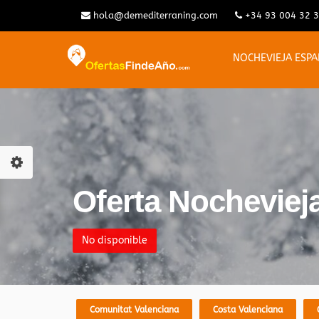
hola@demediterraning.com
+34 93 004 32 
NOCHEVIEJA ESP
Oferta Nochevieja
No disponible
Comunitat Valenciana
Costa Valenciana