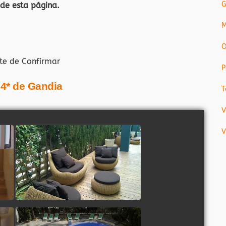
G
 de esta página.
M
O
te de Confirmar
P
 4* de Gandia
T
V
V