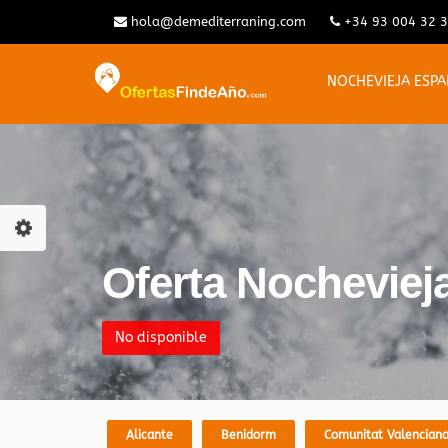
hola@demediterraning.com
+34 93 004 32 
NOCHEVIEJA ESP
Oferta Nochevieja
No disponible
Alicante
Benidorm
Comunitat Valencian