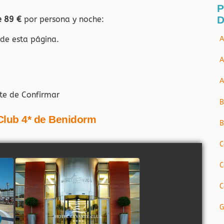
P
D
e 89 €
por persona y noche:
 de esta página.
A
A
A
te de Confirmar
B
 Club 4* de Benidorm
B
C
C
C
G