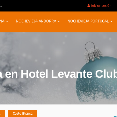
31
Iniciar sesión
AÑA
NOCHEVIEJA ANDORRA
NOCHEVIEJA PORTUGAL
 en Hotel Levante Club
a
Costa Blanca