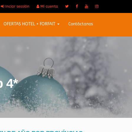
Inciar sessión
Mi cuenta
OFERTAS HOTEL + FORFAIT
Contáctanos
 4*