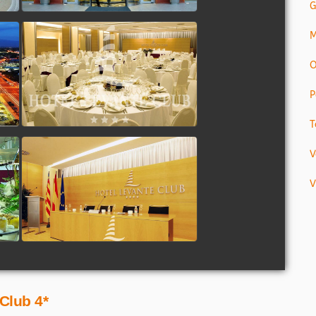
G
M
O
P
T
V
V
Club 4*