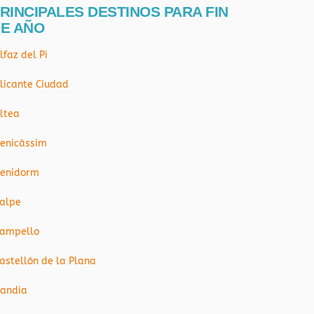
RINCIPALES DESTINOS PARA FIN
E AÑO
lfaz del Pi
licante Ciudad
ltea
enicàssim
enidorm
alpe
ampello
astellón de la Plana
andia