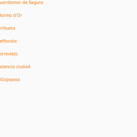
uardamar de Segura
arina d’Or
rihuela
eñíscola
orrevieja
alencia ciudad
illajoyosa