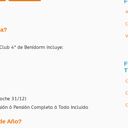
F
A
C
ja?
V
e Club 4* de Benidorm
incluye:
F
T
C
C
noche 31/12)
C
sión ó Pensión Completa ó Todo Incluido
 de Año?