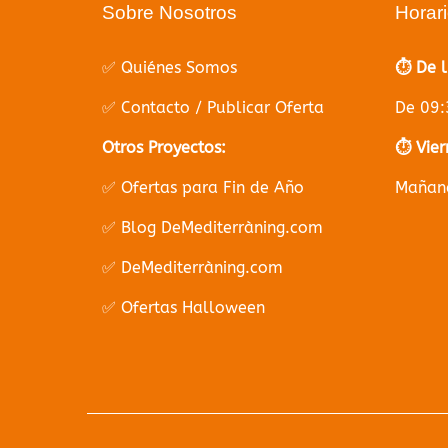
Sobre Nosotros
Horar
✅ Quiénes Somos
⏱️ De 
✅ Contacto / Publicar Oferta
De 09:
Otros Proyectos:
⏱️ Vier
✅ Ofertas para Fin de Año
Mañana
✅ Blog DeMediterràning.com
✅ DeMediterràning.com
✅ Ofertas Halloween