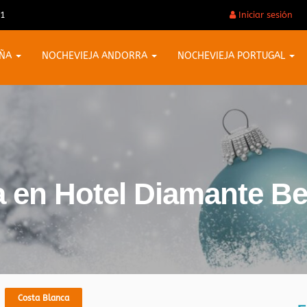
31
Iniciar sesión
AÑA
NOCHEVIEJA ANDORRA
NOCHEVIEJA PORTUGAL
a en Hotel Diamante 
Costa Blanca