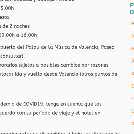
P
05,00h
D
esta
A
s de 2 noches
09,00h a 16,00h
A
a puerta del Palau de la Música de Valencia, Paseo
A
consultar).
B
horarios sujetos a posibles cambios por razones
ocar ida y vuelta desde Valencia (otros puntos de
B
C
C
andemia de COVID19, tenga en cuenta que los
C
uerdo con su período de viaje y el hotel en
G
 podrían estar no disponibles o bajo solicitud previa: