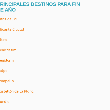
RINCIPALES DESTINOS PARA FIN
E AÑO
lfaz del Pi
licante Ciudad
ltea
enicàssim
enidorm
alpe
ampello
astellón de la Plana
andia