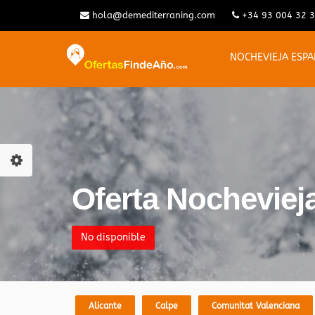
hola@demediterraning.com
+34 93 004 32 
NOCHEVIEJA ESP
Oferta Nocheviej
No disponible
Alicante
Calpe
Comunitat Valenciana