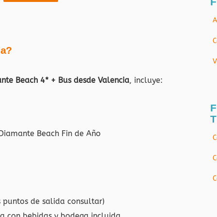
F
A
C
ja?
V
nte Beach 4* + Bus desde Valencia
, incluye:
F
T
V Diamante Beach Fin de Año
C
C
C
 puntos de salida consultar)
a con bebidas y bodega incluida