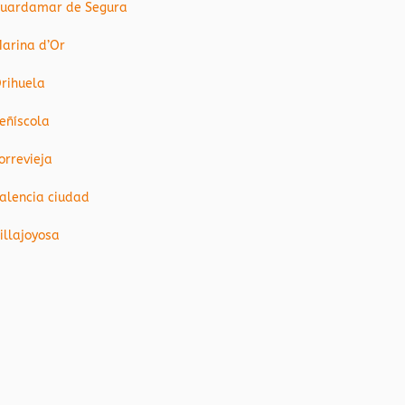
uardamar de Segura
arina d’Or
rihuela
eñíscola
orrevieja
alencia ciudad
illajoyosa