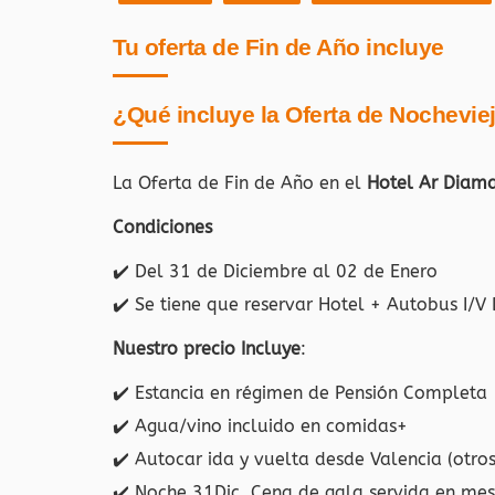
Tu oferta de Fin de Año incluye
¿Qué incluye la Oferta de Nochevie
La Oferta de Fin de Año en el
Hotel Ar Diama
Condiciones
✔️
Del 31 de Diciembre al 02 de Enero
✔️
Se tiene que reservar Hotel + Autobus I/
Nuestro precio Incluye
:
✔️
Estancia en régimen de Pensión Completa
✔️
Agua/vino incluido en comidas+
✔️
Autocar ida y vuelta desde Valencia (otros
✔️
Noche 31Dic, Cena de gala servida en mes