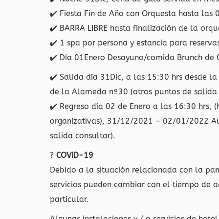
✔️
Fiesta Fin de Año con Orquesta hasta las 
✔️
BARRA LIBRE hasta finalización de la orqu
✔️
1 spa por persona y estancia para reserva
✔️
Día 01Enero Desayuno/comida Brunch de 
✔️
Salida día 31Dic, a las 15:30 hrs desde l
de la Alameda nº30 (otros puntos de salida 
✔️
Regreso día 02 de Enero a las 16:30 hrs, (
organizativas), 31/12/2021 – 02/01/2022 Aut
salida consultar).
?
COVID-19
Debido a la situación relacionada con la p
servicios pueden cambiar con el tiempo de ac
particular.
Algunas instalaciones y / o servicios de hotel