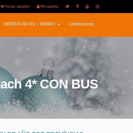
Inciar sessión
Mi cuenta
OFERTAS HOTEL + FORFAIT
Contáctanos
Beach 4* CON BUS