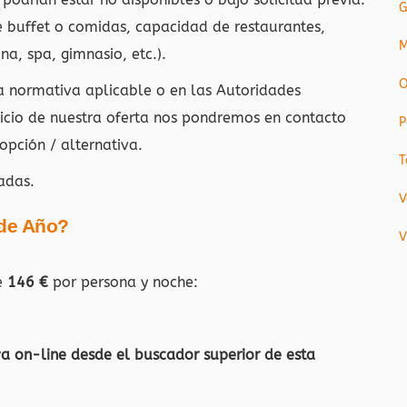
G
e buffet o comidas, capacidad de restaurantes,
M
na, spa, gimnasio, etc.).
O
la normativa aplicable o en las Autoridades
vicio de nuestra oferta nos pondremos en contacto
P
opción / alternativa.
T
adas.
V
 de Año?
V
de
146 €
por persona y noche:
va on-line desde el buscador superior de esta