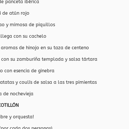
de panceta ibérica
i de atún rojo
o y mimosa de piquillos
allega con su cachelo
 aromas de hinojo en su taza de centeno
con su zamburiña templada y salsa tártara
o con esencia de ginebra
atas y coulís de salsa a las tres pimientas
a de nochevieja
COTILLÓN
ibre y orquesta!
(por cada dos personas)