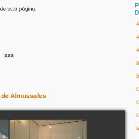
P
 de esta página.
D
A
A
A
XXX
B
B
C
* de Almussafes
C
C
G