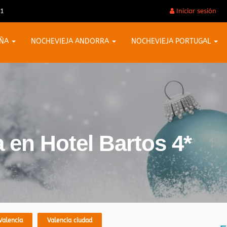
31
Iniciar sesión
AÑA
NOCHEVIEJA ANDORRA
NOCHEVIEJA PORTUGAL
 en Hotel Bartos 4*
Valencia
Valencia ciudad