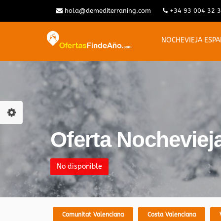
hola@demediterraning.com
+34 93 004 32 
NOCHEVIEJA ESP
Oferta Nochevieja
No disponible
Comunitat Valenciana
Costa Valenciana