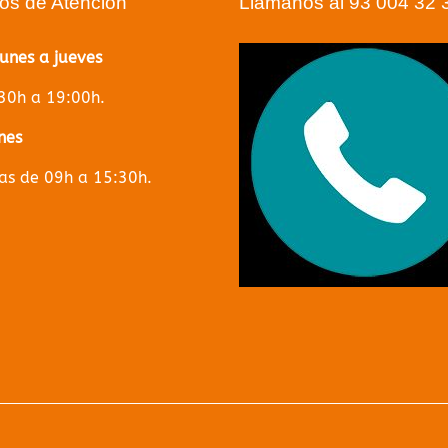
ios de Atención
Llámanos al 93 004 32 
lunes a jueves
30h a 19:00h.
nes
s de 09h a 15:30h.