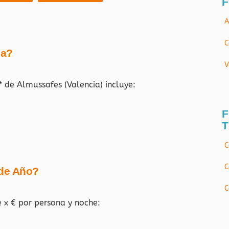
F
A
C
ja?
V
4* de Almussafes
(Valencia) incluye:
F
T
C
C
 de Año?
C
e x € por persona y noche: