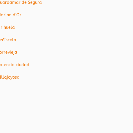
uardamar de Segura
arina d’Or
rihuela
eñíscola
orrevieja
alencia ciudad
illajoyosa