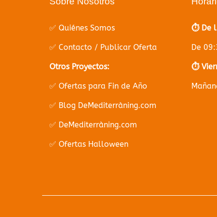
Sobre Nosotros
Horar
✅ Quiénes Somos
⏱️ De 
✅ Contacto / Publicar Oferta
De 09:
Otros Proyectos:
⏱️ Vier
✅ Ofertas para Fin de Año
Mañana
✅ Blog DeMediterràning.com
✅ DeMediterràning.com
✅ Ofertas Halloween