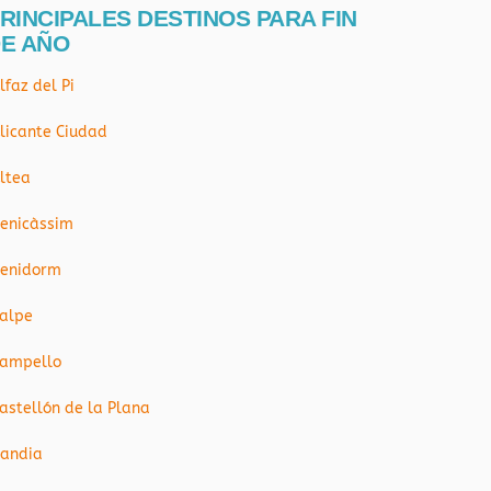
RINCIPALES DESTINOS PARA FIN
E AÑO
lfaz del Pi
licante Ciudad
ltea
enicàssim
enidorm
alpe
ampello
astellón de la Plana
andia