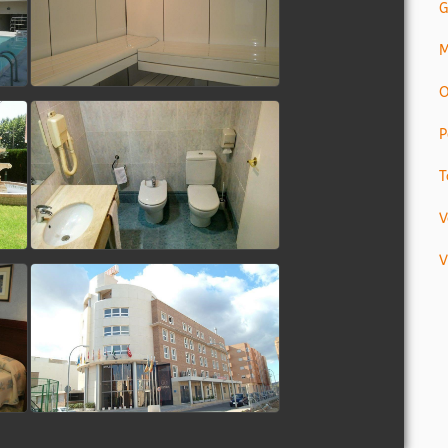
G
M
O
P
T
V
V