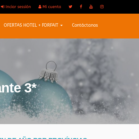
Inciar sessión
Mi cuenta
OFERTAS HOTEL + FORFAIT
Contáctanos
nte 3*