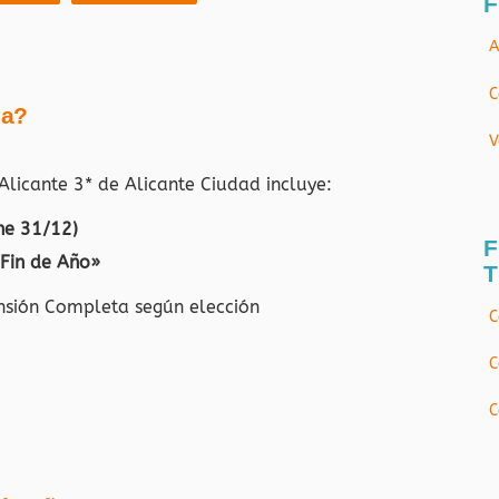
F
A
C
ja?
V
 Alicante 3* de Alicante Ciudad
incluye:
he 31/12)
F
 Fin de Año»
T
nsión Completa según elección
C
C
C