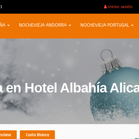
31
Iniciar sesión
AÑA
NOCHEVIEJA ANDORRA
NOCHEVIEJA PORTUGAL
 en Hotel Albahía Alica
nciana
Costa Blanca