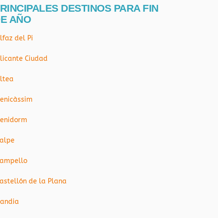
RINCIPALES DESTINOS PARA FIN
E AÑO
lfaz del Pi
licante Ciudad
ltea
enicàssim
enidorm
alpe
ampello
astellón de la Plana
andia