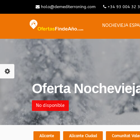
hola@demediterraning.com
+34 93 004 32 
NOCHEVIEJA ESP
Oferta Nochevieja
No disponible
Alicante
Alicante Ciudad
Comunitat Vale