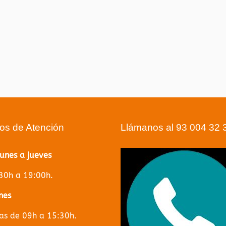
ios de Atención
Llámanos al 93 004 32 
lunes a jueves
30h a 19:00h.
nes
s de 09h a 15:30h.