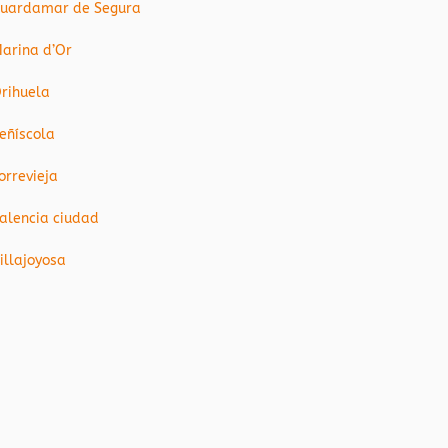
uardamar de Segura
arina d’Or
rihuela
eñíscola
orrevieja
alencia ciudad
illajoyosa