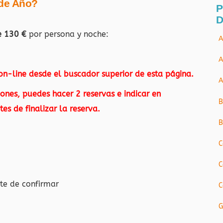
 de Año?
P
D
e 130 €
por persona y noche:
A
A
 on-line desde el buscador superior de esta página.
A
ones, puedes hacer 2 reservas e indicar en
B
es de finalizar la reserva.
B
C
C
te de confirmar
C
G