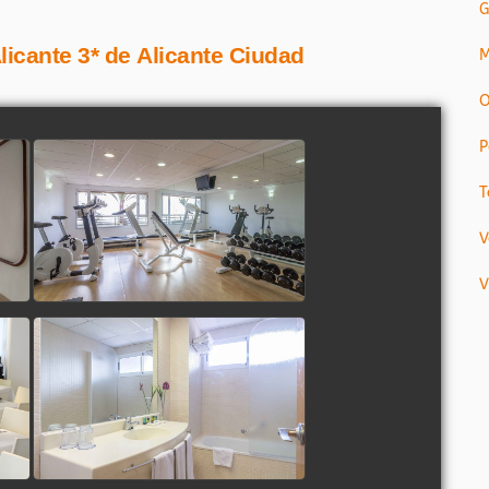
G
licante 3* de Alicante Ciudad
M
O
P
T
V
V