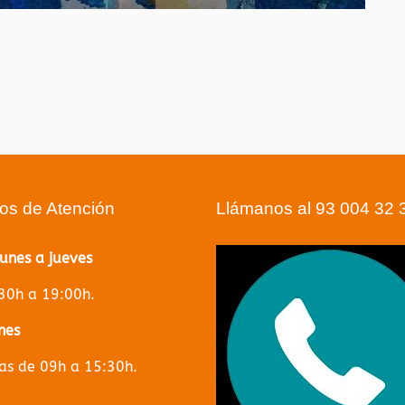
ios de Atención
Llámanos al 93 004 32 
lunes a jueves
30h a 19:00h.
nes
s de 09h a 15:30h.