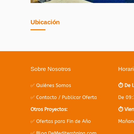
Ubicación
Sobre Nosotros
Horar
✅ Quiénes Somos
⏱️ De 
✅ Contacto / Publicar Oferta
De 09:
Otros Proyectos:
⏱️ Vier
✅ Ofertas para Fin de Año
Mañana
✅ Blog DeMediterràning.com