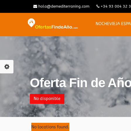
hola@demediterraning.com
+34 93 004 32 
NOCHEVIEJA ESP
Oferta Fin de Añ
No disponible
No locations found.