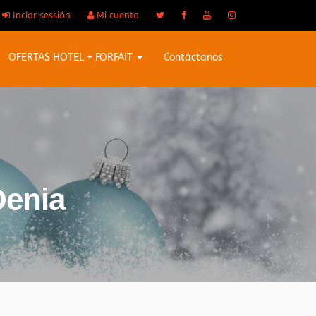
Inciar sessión
Mi cuenta
OFERTAS HOTEL + FORFAIT
Contáctanos
Denia